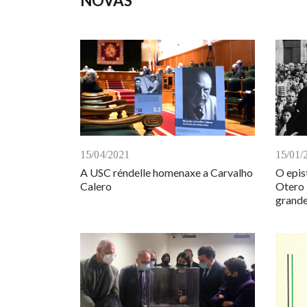
NOVAS
15/04/2021
15/01/
A USC réndelle homenaxe a Carvalho
O epis
Calero
Otero 
grand