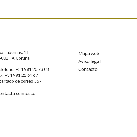
úa Tabernas, 11
Mapa web
5001 - A Coruña
Aviso legal
Contacto
eléfono: +34 981 20 73 08
ax: +34 981 21 64 67
partado de correo 557
ontacta connosco