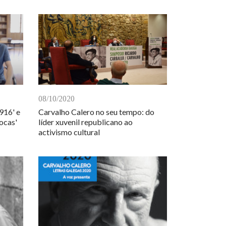
08/10/2020
916' e
Carvalho Calero no seu tempo: do
zocas'
líder xuvenil republicano ao
activismo cultural