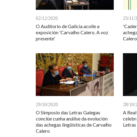
02/12/2020
25/11/
O Auditorio de Galicia acolle a
'Cader
exposición 'Carvalho Calero. A voz
achega
presente'
Calero
29/10/2020
28/10/
O Simposio das Letras Galegas
A Real
conclúe cunha análise da evolución
celebr
das achegas lingüísticas de Carvalho
Letras
Calero