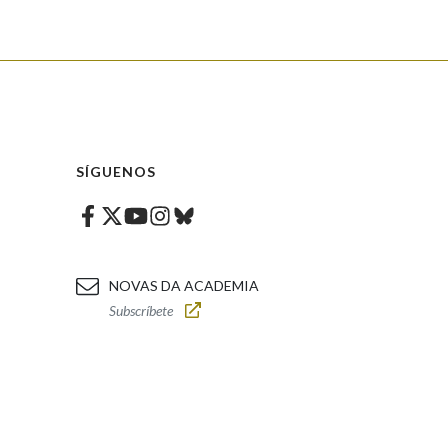
SÍGUENOS
Facebook
Twitter
Instagram
Bluesky
Youtube
NOVAS DA ACADEMIA
Subscríbete