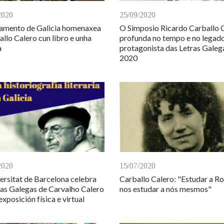
2020
25/09/2020
amento de Galicia homenaxea
O Simposio Ricardo Carballo 
allo Calero cun libro e unha
profunda no tempo e no legad
a
protagonista das Letras Galeg
2020
2020
15/07/2020
ersitat de Barcelona celebra
Carballo Calero: "Estudar a Ro
ras Galegas de Carvalho Calero
nos estudar a nós mesmos"
xposición física e virtual