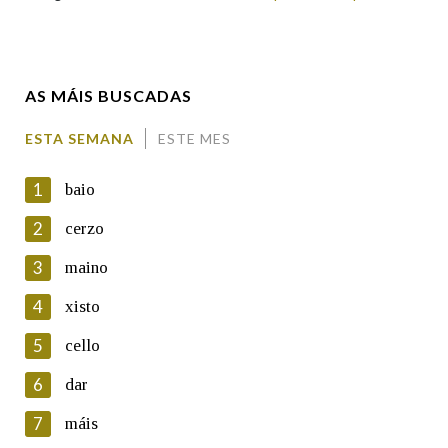
Enderezo electrónico
AS MÁIS BUSCADAS
Comentario
ESTA SEMANA
ESTE MES
1
baio
2
cerzo
3
maino
En cumprimento da normativa vixente en materia de
Protección de Datos de Carácter Persoal, a Real Academia
4
xisto
Galega informa a aqueles usuarios que faciliten o seu correo
electrónico, así como calquera outra información de carácter
5
cello
persoal, que estes datos serán obxecto de tratamento
automatizado de carácter confidencial e incorporados aos seus
6
dar
ficheiros informáticos. Así mesmo, os usuarios poderán exercer o
seu dereito de acceso, rectificación, oposición e cancelación dos
7
máis
seus datos poñéndose en contacto connosco.