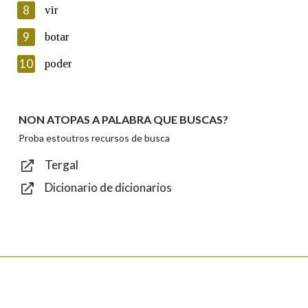
8
vir
Lin e acepto as condicións da política de
privacidade
9
botar
Introduce o código que aparece na imaxe:
10
poder
NON ATOPAS A PALABRA QUE BUSCAS?
Texto de verificación
Proba estoutros recursos de busca
Tergal
Dicionario de dicionarios
Enviar