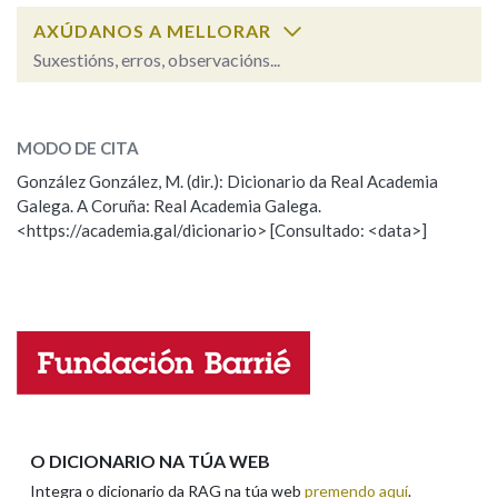
AXÚDANOS A MELLORAR
Suxestións, erros, observacións...
Na fraseoloxía
vencella
SOBRE A PALABRA:
MODO DE CITA
ESCOLLE UNHA OPCIÓN:
OUTRAS OPCIÓNS DE BUSCA
González González, M. (dir.): Dicionario da Real Academia
Galega. A Coruña: Real Academia Galega.
Observación
Hai un erro na palabra
Marcas gramaticais
<https://academia.gal/dicionario> [Consultado: <data>]
Propoño mellorar a definición
Actualización
Falta unha voz
Pertence a
Nome
LIMPAR
BUSCA
Apelidos
O DICIONARIO NA TÚA WEB
Integra o dicionario da RAG na túa web
premendo aquí
.