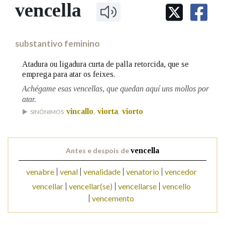
IDENTIDADE CORPORATIVA
vencella
Facebook
Twitter
Youtube
Instagram
Bluesky
BUSCAR NOS LEMAS
FIGURAS HOMENAXEADAS
MARCIAL DEL ADALID
HISTORIA
Comeza por
CASA-MUSEO EMILIA PARDO
substantivo feminino
BAZÁN
60 ANOS DLG
PRIMAVERA DAS LETRAS
Atadura ou ligadura curta de palla retorcida, que se
Remata por
emprega para atar os feixes.
PORTAL DAS PALABRAS
Achégame esas vencellas, que quedan aquí uns mollos por
atar.
Contén
vincallo
viorta
viorto
SINÓNIMOS
,
,
Antes e despois de
vencella
BUSCAR NO CONTIDO
venabre
venal
venalidade
venatorio
vencedor
Nas definicións
vencellar
vencellar(se)
vencellarse
vencello
vencemento
Nos exemplos