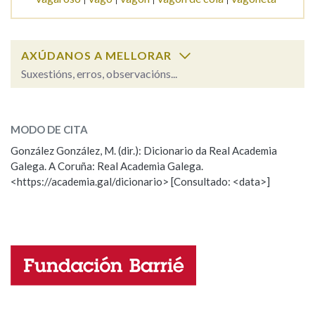
Na fraseoloxía
AXÚDANOS A MELLORAR
Suxestións, erros, observacións...
vagar
OUTRAS OPCIÓNS DE BUSCA
SOBRE A PALABRA:
MODO DE CITA
Marcas gramaticais
ESCOLLE UNHA OPCIÓN:
González González, M. (dir.): Dicionario da Real Academia
Galega. A Coruña: Real Academia Galega.
Observación
Hai un erro na palabra
<https://academia.gal/dicionario> [Consultado: <data>]
Pertence a
Propoño mellorar a definición
Actualización
Falta unha voz
LIMPAR
BUSCA
Nome