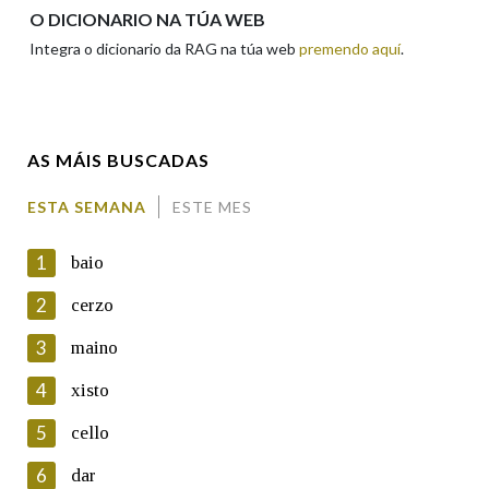
Apelidos
O DICIONARIO NA TÚA WEB
Integra o dicionario da RAG na túa web
premendo aquí
.
Enderezo electrónico
AS MÁIS BUSCADAS
Comentario
ESTA SEMANA
ESTE MES
1
baio
2
cerzo
3
maino
En cumprimento da normativa vixente en materia de
Protección de Datos de Carácter Persoal, a Real Academia
4
xisto
Galega informa a aqueles usuarios que faciliten o seu correo
electrónico, así como calquera outra información de carácter
5
cello
persoal, que estes datos serán obxecto de tratamento
automatizado de carácter confidencial e incorporados aos seus
6
dar
ficheiros informáticos. Así mesmo, os usuarios poderán exercer o