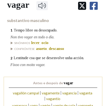
IDENTIDADE CORPORATIVA
vagar
Facebook
Twitter
Youtube
Instagram
Bluesky
BUSCAR NOS LEMAS
FIGURAS HOMENAXEADAS
MARCIAL DEL ADALID
HISTORIA
Comeza por
CASA-MUSEO EMILIA PARDO
substantivo masculino
BAZÁN
60 ANOS DLG
PRIMAVERA DAS LETRAS
Tempo libre ou desocupado.
1
Remata por
PORTAL DAS PALABRAS
Non tivo vagar en todo o día.
lecer
ocio
SINÓNIMOS
,
asueto
descanso
CONFRÓNTESE
,
Contén
Lentitude coa que se desenvolve unha acción.
2
Fíxoo con moito vagar.
BUSCAR NO CONTIDO
Nas definicións
Antes e despois de
vagar
vagallón campal
vagamente
vagancia
vaganta
vagantío
Nos exemplos
vagaroso
vago
vagón
vagón de cola
vagoneta