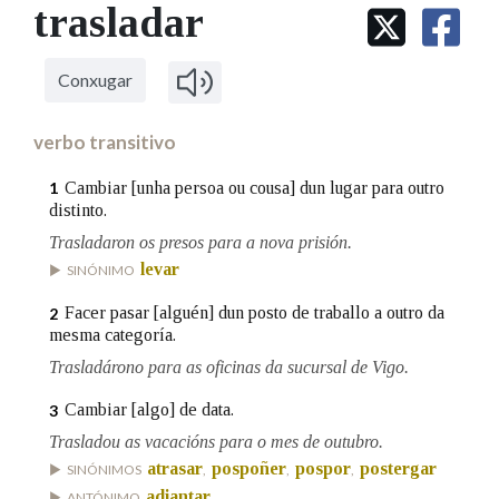
IDENTIDADE CORPORATIVA
trasladar
Facebook
Twitter
Youtube
Instagram
Bluesky
BUSCAR NOS LEMAS
FIGURAS HOMENAXEADAS
MARCIAL DEL ADALID
HISTORIA
Comeza por
CASA-MUSEO EMILIA PARDO
Conxugar
BAZÁN
60 ANOS DLG
PRIMAVERA DAS LETRAS
verbo transitivo
Remata por
PORTAL DAS PALABRAS
Cambiar [unha persoa ou cousa] dun lugar para outro
1
distinto.
Trasladaron os presos para a nova prisión.
Contén
levar
SINÓNIMO
Facer pasar [alguén] dun posto de traballo a outro da
2
mesma categoría.
BUSCAR NO CONTIDO
Trasladárono para as oficinas da sucursal de Vigo.
Nas definicións
Cambiar [algo] de data.
3
Trasladou as vacacións para o mes de outubro.
atrasar
pospoñer
pospor
postergar
SINÓNIMOS
,
,
,
Nos exemplos
adiantar
ANTÓNIMO