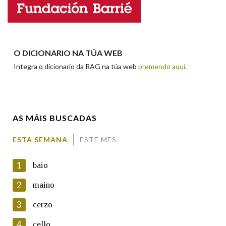
Nome
Apelidos
O DICIONARIO NA TÚA WEB
Integra o dicionario da RAG na túa web
premendo aquí
.
Enderezo electrónico
AS MÁIS BUSCADAS
Comentario
ESTA SEMANA
ESTE MES
1
baio
2
maino
3
cerzo
En cumprimento da normativa vixente en materia de
Protección de Datos de Carácter Persoal, a Real Academia
4
cello