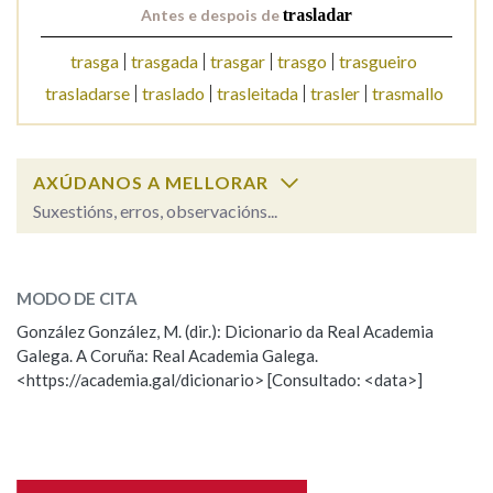
Antes e despois de
trasladar
trasga
trasgada
trasgar
trasgo
trasgueiro
trasladarse
traslado
trasleitada
trasler
trasmallo
AXÚDANOS A MELLORAR
Suxestións, erros, observacións...
trasladar
SOBRE A PALABRA:
MODO DE CITA
ESCOLLE UNHA OPCIÓN:
González González, M. (dir.): Dicionario da Real Academia
Galega. A Coruña: Real Academia Galega.
Observación
Hai un erro na palabra
<https://academia.gal/dicionario> [Consultado: <data>]
Propoño mellorar a definición
Actualización
Falta unha voz