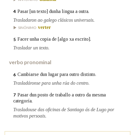
Pasar [un texto] dunha lingua a outra.
4
Na fraseoloxía
Trasladaron ao galego clásicos universais.
verter
SINÓNIMO
Facer unha copia de [algo xa escrito].
5
OUTRAS OPCIÓNS DE BUSCA
Trasladar un texto.
Marcas gramaticais
verbo pronominal
Cambiarse dun lugar para outro distinto.
6
Pertence a
Trasladáronse para unha rúa do centro.
Pasar dun posto de traballo a outro da mesma
7
categoría.
LIMPAR
BUSCA
Trasladouse das oficinas de Santiago ás de Lugo por
motivos persoais.