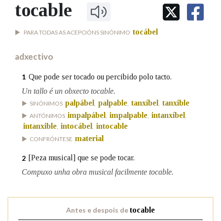
IDENTIDADE CORPORATIVA
tocable
Facebook
Twitter
Youtube
Instagram
Bluesky
BUSCAR NOS LEMAS
FIGURAS HOMENAXEADAS
MARCIAL DEL ADALID
HISTORIA
Comeza por
tocábel
PARA TODAS AS ACEPCIÓNS SINÓNIMO
CASA-MUSEO EMILIA PARDO
BAZÁN
60 ANOS DLG
adxectivo
PRIMAVERA DAS LETRAS
Remata por
PORTAL DAS PALABRAS
Que pode ser tocado ou percibido polo tacto.
1
Un tallo é un obxecto tocable.
palpábel
palpable
tanxíbel
tanxible
SINÓNIMOS
,
,
,
Contén
impalpábel
impalpable
intanxíbel
ANTÓNIMOS
,
,
,
intanxible
intocábel
intocable
,
,
material
CONFRÓNTESE
BUSCAR NO CONTIDO
[Peza musical] que se pode tocar.
2
Compuxo unha obra musical facilmente tocable.
Nas definicións
Antes e despois de
tocable
Nos exemplos