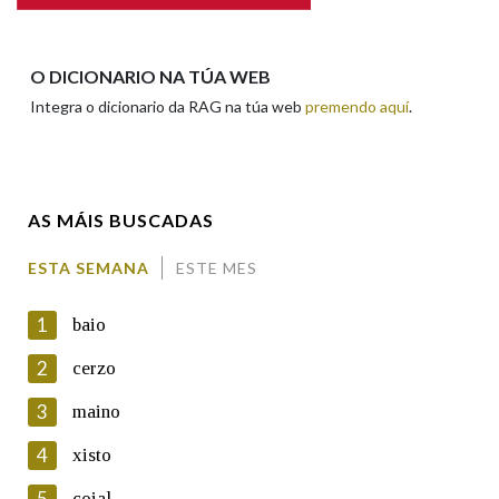
Apelidos
O DICIONARIO NA TÚA WEB
Integra o dicionario da RAG na túa web
premendo aquí
.
Enderezo electrónico
AS MÁIS BUSCADAS
Comentario
ESTA SEMANA
ESTE MES
1
baio
2
cerzo
3
maino
En cumprimento da normativa vixente en materia de
Protección de Datos de Carácter Persoal, a Real Academia
4
xisto
Galega informa a aqueles usuarios que faciliten o seu correo
electrónico, así como calquera outra información de carácter
5
coial