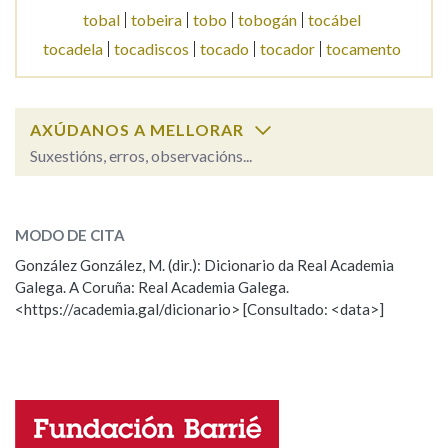
tobal
tobeira
tobo
tobogán
tocábel
tocadela
tocadiscos
tocado
tocador
tocamento
Na fraseoloxía
AXÚDANOS A MELLORAR
OUTRAS OPCIÓNS DE BUSCA
Suxestións, erros, observacións...
Marcas gramaticais
tocable
SOBRE A PALABRA:
MODO DE CITA
ESCOLLE UNHA OPCIÓN:
Pertence a
González González, M. (dir.): Dicionario da Real Academia
Galega. A Coruña: Real Academia Galega.
Observación
Hai un erro na palabra
<https://academia.gal/dicionario> [Consultado: <data>]
Propoño mellorar a definición
Actualización
LIMPAR
BUSCA
Falta unha voz
Nome