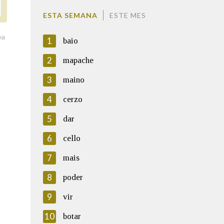
ESTA SEMANA
ESTE MES
va
1
baio
2
mapache
3
maino
4
cerzo
5
dar
6
cello
7
mais
8
poder
9
vir
10
botar