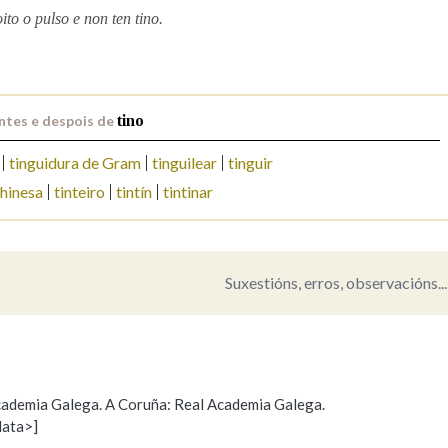
to o pulso e non ten tino.
Pertence a
ntes e despois de
tino
AXUDA NA BUSCA
LIMPAR
BUSCA
tinguidura de Gram
tinguilear
tinguir
chinesa
tinteiro
tintín
tintinar
Suxestións, erros, observacións...
 Academia Galega. A Coruña: Real Academia Galega.
data>]
Propoño mellorar a definición
Actualización