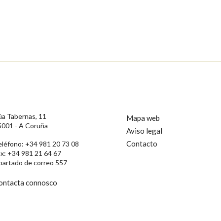
s
úa Tabernas, 11
Mapa web
5001 - A Coruña
Aviso legal
Contacto
eléfono: +34 981 20 73 08
ax: +34 981 21 64 67
partado de correo 557
ontacta connosco
rotección de Datos de Carácter Persoal, a Real Academia Galega informa a
, así como calquera outra información de carácter persoal, que estes datos
confidencial e incorporados aos seus ficheiros informáticos. Así mesmo, os