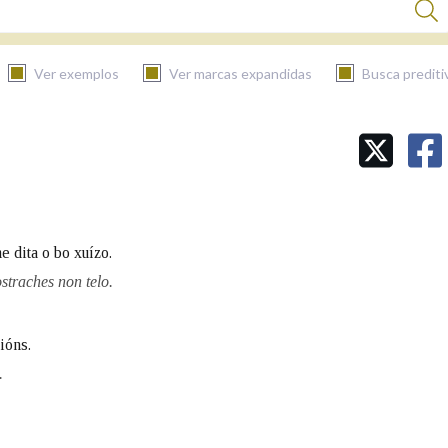
Ver exemplos
Ver marcas expandidas
Busca prediti
BUSCAR NO CONTIDO
Nas definicións
e dita o bo xuízo.
Nos exemplos
straches non telo.
ións.
Na fraseoloxía
.