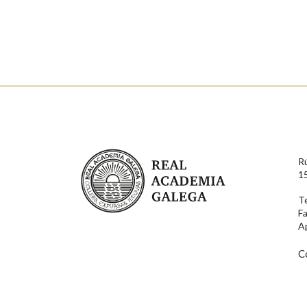
Falta unha voz
Nome
Apelido
Enderezo electrónico
Real Academia Galega
R
Comentario
1
T
F
A
C
En cumprimento da normativa vixente en materia de P
aqueles usuarios que faciliten o seu correo electrónico
serán obxecto de tratamento automatizado de carácter 