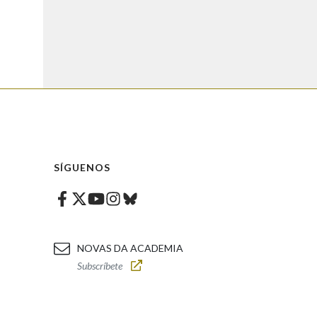
SÍGUENOS
Facebook
Twitter
Instagram
Bluesky
Youtube
NOVAS DA ACADEMIA
Subscríbete