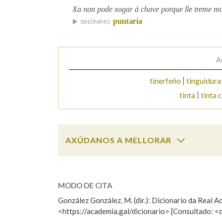
Xa non pode xogar á chave porque lle treme moi
Marcas gramaticais
puntaría
SINÓNIMO
A
tinerfeño
tinguidura
tinta
tinta 
AXÚDANOS A MELLORAR
tino
SOBRE A PALABRA:
MODO DE CITA
ESCOLLE UNHA OPCIÓN:
González González, M. (dir.): Dicionario da Real
<https://academia.gal/dicionario> [Consultado: <
Observación
Hai un erro na palabra