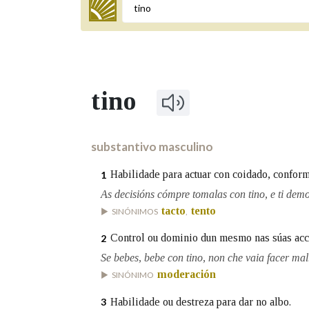
Termo a buscar
tino
BUSCAR NOS LEMAS
Comeza por
substantivo masculino
Habilidade para actuar con coidado, conform
1
Remata por
As decisións cómpre tomalas con tino, e ti demo
tacto
tento
SINÓNIMOS
,
Control ou dominio dun mesmo nas súas acc
2
Contén
Se bebes, bebe con tino, non che vaia facer mal
moderación
SINÓNIMO
Habilidade ou destreza para dar no albo.
3
OUTRAS OPCIÓNS DE BUSCA