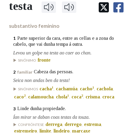
IDENTIDADE CORPORATIVA
testa
Facebook
Twitter
Youtube
Instagram
Bluesky
BUSCAR NOS LEMAS
FIGURAS HOMENAXEADAS
MARCIAL DEL ADALID
HISTORIA
Comeza por
CASA-MUSEO EMILIA PARDO
substantivo feminino
BAZÁN
60 ANOS DLG
PRIMAVERA DAS LETRAS
Parte superior da cara, entre as cellas e a zona do
1
Remata por
cabelo, que vai dunha tempa á outra.
PORTAL DAS PALABRAS
Levou un golpe na testa ao caer ao chan.
fronte
SINÓNIMO
Contén
Cabeza das persoas.
2
familiar
Seica non andas ben da testa!
1
1
cacha
cachamúa
cacho
cachola
SINÓNIMOS
,
,
,
,
BUSCAR NO CONTIDO
2
1
2
caco
calamoucha
chola
coca
crisma
croca
,
,
,
,
,
Nas definicións
Linde dunha propiedade.
3
Ían mirar se daban coas testas da touza.
derrega
derrego
estrema
CONFRÓNTESE
,
,
,
Nos exemplos
estremeiro
límite
lindeiro
marcaxe
,
,
,