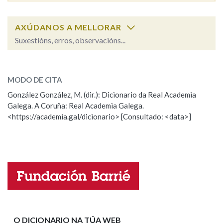
AXÚDANOS A MELLORAR
Suxestións, erros, observacións...
Cal é a palabra?
testa
MODO DE CITA
González González, M. (dir.): Dicionario da Real Academia
testo, testa
(adxectivo)
Galega. A Coruña: Real Academia Galega.
<https://academia.gal/dicionario> [Consultado: <data>]
ESCOLLE UNHA OPCIÓN:
Observación
Hai un erro na palabra
Propoño mellorar a definición
Actualización
Falta unha voz
Nome
O DICIONARIO NA TÚA WEB