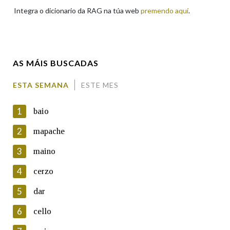
Integra o dicionario da RAG na túa web
premendo aquí
.
Apelidos
AS MÁIS BUSCADAS
Enderezo electrónico
ESTA SEMANA
ESTE MES
1
baio
Comentario
2
mapache
3
maino
4
cerzo
5
dar
En cumprimento da normativa vixente en materia de
Protección de Datos de Carácter Persoal, a Real Academia
6
cello
Galega informa a aqueles usuarios que faciliten o seu correo
electrónico, así como calquera outra información de carácter