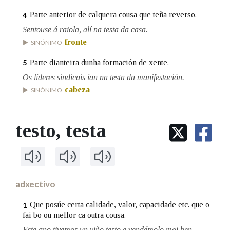
Parte anterior de calquera cousa que teña reverso.
4
Na fraseoloxía
Sentouse á raiola, alí na testa da casa.
fronte
SINÓNIMO
Parte dianteira dunha formación de xente.
5
OUTRAS OPCIÓNS DE BUSCA
Os líderes sindicais ían na testa da manifestación.
cabeza
SINÓNIMO
Marcas gramaticais
testo
, testa
Pertence a
LIMPAR
BUSCA
adxectivo
Que posúe certa calidade, valor, capacidade etc. que o
1
fai bo ou mellor ca outra cousa.
Este ano tivemos un viño testo e vendémolo moi ben.