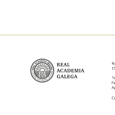
Falta unha voz
Nome
Apelido
Enderezo electrónico
Real Academia Galega
R
Comentario
1
T
F
A
C
En cumprimento da normativa vixente en materia de P
aqueles usuarios que faciliten o seu correo electrónico
serán obxecto de tratamento automatizado de carácter 