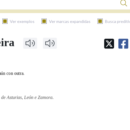
Ver exemplos
Ver marcas expandidas
Busca prediti
eira
BUSCAR NO CONTIDO
Nas definicións
ún con outra.
Nos exemplos
 de Asturias, León e Zamora.
Na fraseoloxía