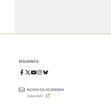
SÍGUENOS
Facebook
Twitter
Instagram
Bluesky
Youtube
NOVAS DA ACADEMIA
Subscríbete