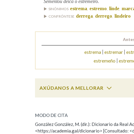
Sementou deica o estremeiro.
estrema
estremo
linde
marc
SINÓNIMOS
,
,
,
Marcas gramaticais
derrega
derrego
lindeiro
CONFRÓNTESE
,
,
Antes
estrema
estremar
est
estremeño
estrem
AXÚDANOS A MELLORAR
estremeiro
SOBRE A PALABRA:
MODO DE CITA
ESCOLLE UNHA OPCIÓN:
González González, M. (dir.): Dicionario da Real
<https://academia.gal/dicionario> [Consultado: <
Observación
Hai un erro na palabra