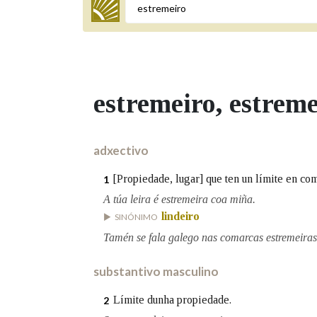
Termo a buscar
estremeiro
, estrem
BUSCAR NOS LEMAS
Comeza por
adxectivo
[Propiedade, lugar] que ten un límite en com
1
Remata por
A túa leira é estremeira coa miña.
lindeiro
SINÓNIMO
Tamén se fala galego nas comarcas estremeiras
Contén
substantivo masculino
Límite dunha propiedade.
2
OUTRAS OPCIÓNS DE BUSCA