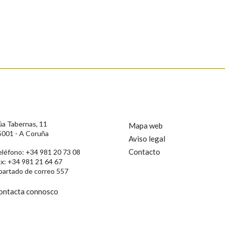
s
úa Tabernas, 11
Mapa web
5001 - A Coruña
Aviso legal
Contacto
eléfono: +34 981 20 73 08
ax: +34 981 21 64 67
partado de correo 557
ontacta connosco
rotección de Datos de Carácter Persoal, a Real Academia Galega informa a
, así como calquera outra información de carácter persoal, que estes datos
confidencial e incorporados aos seus ficheiros informáticos. Así mesmo, os