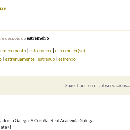
axe
Pertence a
 e despois de
estremeiro
AXUDA NA BUSCA
LIMPAR
BUSCA
remecemento
estremecer
estremecer(se)
o
estrenuamente
estrenuo
estrenxo
Suxestións, erros, observacións...
 Academia Galega. A Coruña: Real Academia Galega.
data>]
Propoño mellorar a definición
Actualización