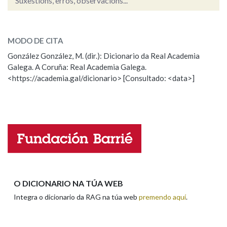
Suxestións, erros, observacións...
sumario
SOBRE A PALABRA:
MODO DE CITA
ESCOLLE UNHA OPCIÓN:
González González, M. (dir.): Dicionario da Real Academia
Galega. A Coruña: Real Academia Galega.
Observación
Hai un erro na palabra
<https://academia.gal/dicionario> [Consultado: <data>]
Propoño mellorar a definición
Actualización
Falta unha voz
Nome
Apelidos
O DICIONARIO NA TÚA WEB
Integra o dicionario da RAG na túa web
premendo aquí
.
Enderezo electrónico