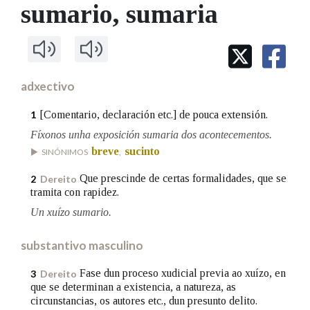
IDENTIDADE CORPORATIVA
sumario
, sumaria
Facebook
Twitter
Youtube
Instagram
Bluesky
BUSCAR NOS LEMAS
FIGURAS HOMENAXEADAS
MARCIAL DEL ADALID
HISTORIA
Comeza por
CASA-MUSEO EMILIA PARDO
BAZÁN
60 ANOS DLG
PRIMAVERA DAS LETRAS
adxectivo
Remata por
PORTAL DAS PALABRAS
[Comentario, declaración etc.] de pouca extensión.
1
Fíxonos unha exposición sumaria dos acontecementos.
breve
sucinto
Contén
SINÓNIMOS
,
Que prescinde de certas formalidades, que se
2
Dereito
tramita con rapidez.
Un xuízo sumario.
BUSCAR NO CONTIDO
Nas definicións
substantivo masculino
Fase dun proceso xudicial previa ao xuízo, en
3
Dereito
que se determinan a existencia, a natureza, as
Nos exemplos
circunstancias, os autores etc., dun presunto delito.