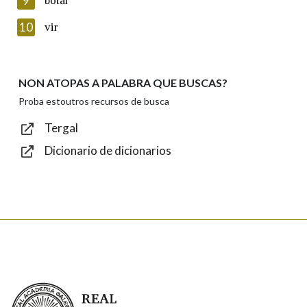
9
botar
Introduce o código que aparece na imaxe:
10
vir
NON ATOPAS A PALABRA QUE BUSCAS?
Texto de verificación
Proba estoutros recursos de busca
Tergal
Dicionario de dicionarios
Enviar
Real Academia Galega