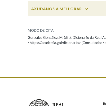
AXÚDANOS A MELLORAR
Marcas gramaticais
turuleque
SOBRE A PALABRA:
MODO DE CITA
ESCOLLE UNHA OPCIÓN:
González González, M. (dir.): Dicionario da Real
<https://academia.gal/dicionario> [Consultado: <
Observación
Hai un erro na palabra
Falta unha voz
Nome
Apelido
Enderezo electrónico
Real Academia Galega
R
Comentario