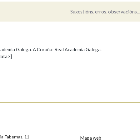
Suxestións, erros, observacións...
Pertence a
AXUDA NA BUSCA
LIMPAR
BUSCA
 Academia Galega. A Coruña: Real Academia Galega.
data>]
Propoño mellorar a definición
Actualización
s
úa Tabernas, 11
Mapa web