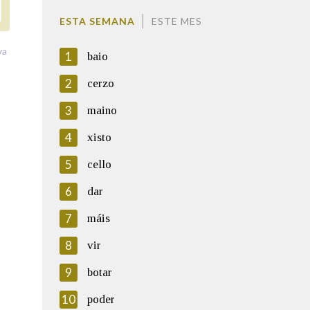
ESTA SEMANA
ESTE MES
va
1
baio
2
cerzo
3
maino
4
xisto
5
cello
6
dar
7
máis
8
vir
9
botar
10
poder