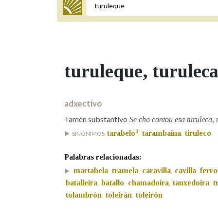
Termo a buscar
turuleque
, turulec
BUSCAR NOS LEMAS
Comeza por
adxectivo
Tamén substantivo
Se cho contou esa turuleca, 
3
tarabelo
tarambaina
tiruleco
SINÓNIMOS
,
,
Remata por
Palabras relacionadas:
martabela
tramela
caravilla
cavilla
ferro
,
,
,
,
Contén
batalleira
batallo
chamadoira
tanxedoira
t
,
,
,
,
tolambrón
toleirán
toleirón
,
,
OUTRAS OPCIÓNS DE BUSCA