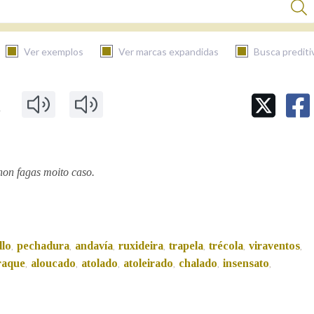
Ver exemplos
Ver marcas expandidas
Busca prediti
a
BUSCAR NO CONTIDO
Nas definicións
non fagas moito caso.
Nos exemplos
llo
pechadura
andavía
ruxideira
trapela
trécola
viraventos
,
,
,
,
,
,
,
Na fraseoloxía
raque
aloucado
atolado
atoleirado
chalado
insensato
,
,
,
,
,
,