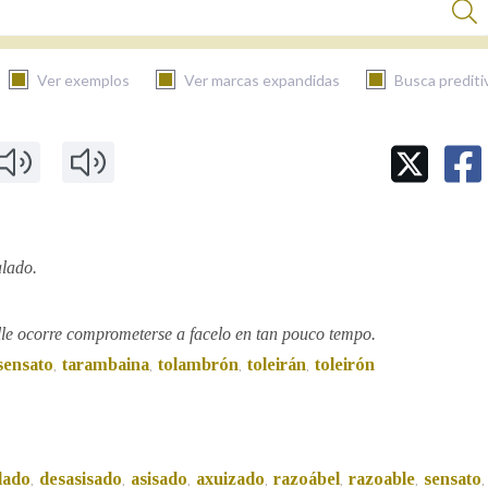
Ver exemplos
Ver marcas expandidas
Busca prediti
BUSCAR NO CONTIDO
Nas definicións
alado.
Nos exemplos
lle ocorre comprometerse a facelo en tan pouco tempo.
sensato
tarambaina
tolambrón
toleirán
toleirón
,
,
,
,
Na fraseoloxía
lado
desasisado
asisado
axuizado
razoábel
razoable
sensato
,
,
,
,
,
,
,