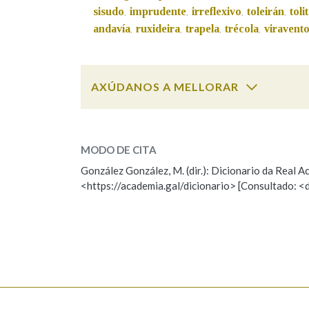
sisudo
imprudente
irreflexivo
toleirán
toli
,
,
,
,
Marcas gramaticais
andavía
ruxideira
trapela
trécola
viravent
,
,
,
,
AXÚDANOS A MELLORAR
chalado
SOBRE A PALABRA:
MODO DE CITA
ESCOLLE UNHA OPCIÓN:
González González, M. (dir.): Dicionario da Real
<https://academia.gal/dicionario> [Consultado: <
Observación
Hai un erro na palabra
Falta unha voz
Nome
Apelido