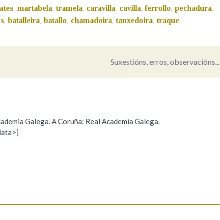
tates
martabela
tramela
caravilla
cavilla
ferrollo
pechadura
,
,
,
,
,
,
,
Pertence a
os
batalleira
batallo
chamadoira
tanxedoira
traque
,
,
,
,
,
Suxestións, erros, observacións...
AXUDA NA BUSCA
LIMPAR
BUSCA
 Academia Galega. A Coruña: Real Academia Galega.
data>]
Propoño mellorar a definición
Actualización
s