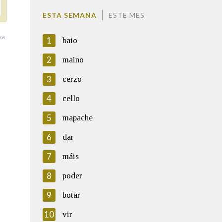
ESTA SEMANA
ESTE MES
va
1
baio
2
maino
3
cerzo
4
cello
5
mapache
6
dar
7
máis
8
poder
9
botar
10
vir