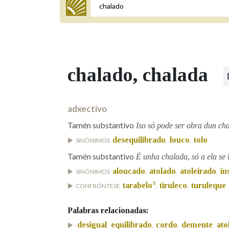
Termo a buscar
chalado
, chalada
BUSCAR NOS LEMAS
Comeza por
adxectivo
Tamén substantivo
Iso só pode ser obra dun ch
desequilibrado
louco
tolo
SINÓNIMOS
,
,
Remata por
Tamén substantivo
É unha chalada, só a ela se 
aloucado
atolado
atoleirado
in
SINÓNIMOS
,
,
,
Contén
3
tarabelo
tiruleco
turuleque
CONFRÓNTESE
,
,
Palabras relacionadas:
desigual
equilibrado
cordo
demente
ato
OUTRAS OPCIÓNS DE BUSCA
,
,
,
,