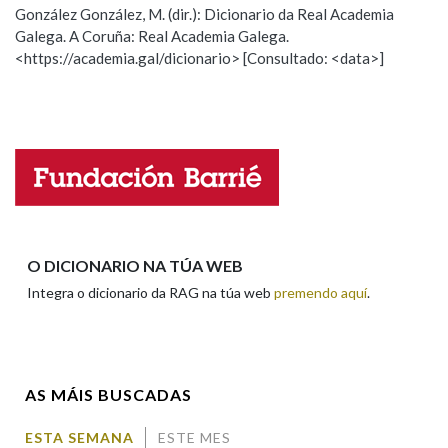
González González, M. (dir.): Dicionario da Real Academia
Galega. A Coruña: Real Academia Galega.
Observación
Hai un erro na palabra
Na fraseoloxía
<https://academia.gal/dicionario> [Consultado: <data>]
Propoño mellorar a definición
Actualización
Falta unha voz
OUTRAS OPCIÓNS DE BUSCA
Nome
Marcas gramaticais
Apelidos
Pertence a
O DICIONARIO NA TÚA WEB
Integra o dicionario da RAG na túa web
premendo aquí
.
Enderezo electrónico
LIMPAR
BUSCA
AS MÁIS BUSCADAS
Comentario
ESTA SEMANA
ESTE MES