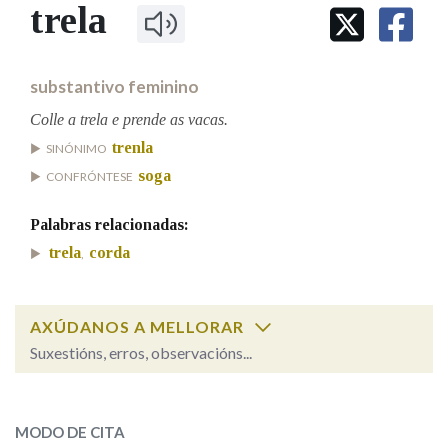
IDENTIDADE CORPORATIVA
trela
Facebook
Twitter
Youtube
Instagram
Bluesky
BUSCAR NOS LEMAS
FIGURAS HOMENAXEADAS
MARCIAL DEL ADALID
HISTORIA
Comeza por
CASA-MUSEO EMILIA PARDO
substantivo feminino
BAZÁN
60 ANOS DLG
PRIMAVERA DAS LETRAS
Colle a trela e prende as vacas.
Remata por
trenla
PORTAL DAS PALABRAS
SINÓNIMO
soga
CONFRÓNTESE
Contén
Palabras relacionadas:
trela
corda
,
BUSCAR NO CONTIDO
AXÚDANOS A MELLORAR
Nas definicións
Suxestións, erros, observacións...
trela
SOBRE A PALABRA:
Nos exemplos
MODO DE CITA
ESCOLLE UNHA OPCIÓN: