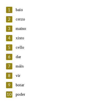
1
baio
2
cerzo
3
maino
En cumprimento da normativa vixente en materia de
Protección de Datos de Carácter Persoal, a Real Academia
4
xisto
Galega informa a aqueles usuarios que faciliten o seu correo
electrónico, así como calquera outra información de carácter
5
cello
persoal, que estes datos serán obxecto de tratamento
automatizado de carácter confidencial e incorporados aos seus
6
dar
ficheiros informáticos. Así mesmo, os usuarios poderán exercer o
seu dereito de acceso, rectificación, oposición e cancelación dos
7
máis
seus datos poñéndose en contacto connosco.
8
vir
Lin e acepto as condicións da política de
privacidade
9
botar
Introduce o código que aparece na imaxe:
10
poder