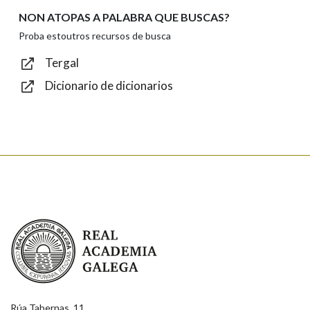
NON ATOPAS A PALABRA QUE BUSCAS?
Texto de verificación
Proba estoutros recursos de busca
Tergal
Dicionario de dicionarios
Enviar
Real Academia Galega
Rúa Tabernas, 11