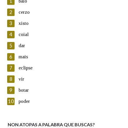
1
baio
2
cerzo
3
xisto
En cumprimento da normativa vixente en materia de
Protección de Datos de Carácter Persoal, a Real Academia
4
coial
Galega informa a aqueles usuarios que faciliten o seu correo
electrónico, así como calquera outra información de carácter
5
dar
persoal, que estes datos serán obxecto de tratamento
automatizado de carácter confidencial e incorporados aos seus
6
mais
ficheiros informáticos. Así mesmo, os usuarios poderán exercer o
seu dereito de acceso, rectificación, oposición e cancelación dos
7
eclipse
seus datos poñéndose en contacto connosco.
8
vir
Lin e acepto as condicións da política de
privacidade
9
botar
Introduce o código que aparece na imaxe:
10
poder
NON ATOPAS A PALABRA QUE BUSCAS?