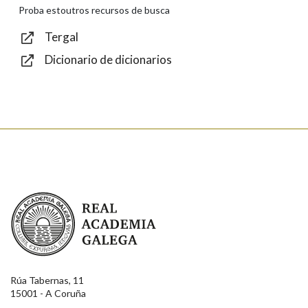
Texto de verificación
Proba estoutros recursos de busca
Tergal
Dicionario de dicionarios
Enviar
Real Academia Galega
Rúa Tabernas, 11
15001 - A Coruña