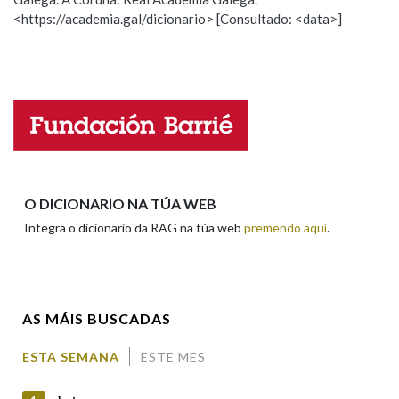
<https://academia.gal/dicionario> [Consultado: <data>]
Propoño mellorar a definición
Actualización
Falta unha voz
Nome
Apelidos
O DICIONARIO NA TÚA WEB
Integra o dicionario da RAG na túa web
premendo aquí
.
Enderezo electrónico
AS MÁIS BUSCADAS
Comentario
ESTA SEMANA
ESTE MES