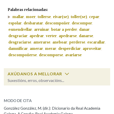
Palabras relacionadas:
Na fraseoloxía
mallar
moer
tollerse
eivar(se)
toller(se)
cepar
,
,
,
,
,
,
espolar
desbaratar
descompoñer
descompor
,
,
,
,
esmendrellar
arruinar
botar a perder
danar
,
,
,
,
desgraciar
apedrar
verter
apedrarse
danarse
,
,
,
,
,
OUTRAS OPCIÓNS DE BUSCA
desgraciarse
amerarse
aneboar
perderse
escarallar
,
,
,
,
,
Marcas gramaticais
damnificar
amerar
merar
desperdiciar
aproveitar
,
,
,
,
,
descompoñerse
descomporse
avariarse
,
,
Pertence a
AXÚDANOS A MELLORAR
Suxestións, erros, observacións...
LIMPAR
BUSCA
toller
SOBRE A PALABRA:
MODO DE CITA
ESCOLLE UNHA OPCIÓN:
González González, M. (dir.): Dicionario da Real Academia
Galega. A Coruña: Real Academia Galega.
Observación
Hai un erro na palabra