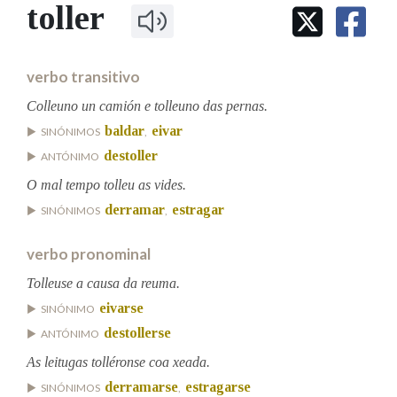
IDENTIDADE CORPORATIVA
toller
Facebook
Twitter
Youtube
Instagram
Bluesky
BUSCAR NOS LEMAS
FIGURAS HOMENAXEADAS
MARCIAL DEL ADALID
HISTORIA
Comeza por
CASA-MUSEO EMILIA PARDO
verbo transitivo
BAZÁN
60 ANOS DLG
PRIMAVERA DAS LETRAS
Colleuno un camión e tolleuno das pernas.
Remata por
baldar
eivar
PORTAL DAS PALABRAS
SINÓNIMOS
,
destoller
ANTÓNIMO
O mal tempo tolleu as vides.
Contén
derramar
estragar
SINÓNIMOS
,
verbo pronominal
BUSCAR NO CONTIDO
Tolleuse a causa da reuma.
eivarse
Nas definicións
SINÓNIMO
destollerse
ANTÓNIMO
As leitugas tolléronse coa xeada.
Nos exemplos
derramarse
estragarse
SINÓNIMOS
,