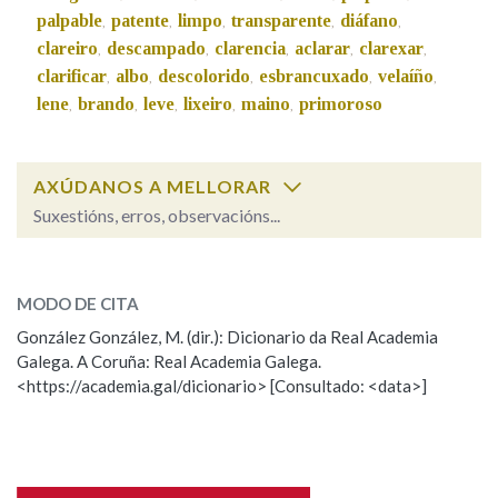
palpable
patente
limpo
transparente
diáfano
,
,
,
,
,
clareiro
descampado
clarencia
aclarar
clarexar
,
,
,
,
,
Na fraseoloxía
clarificar
albo
descolorido
esbrancuxado
velaíño
,
,
,
,
,
lene
brando
leve
lixeiro
maino
primoroso
,
,
,
,
,
OUTRAS OPCIÓNS DE BUSCA
AXÚDANOS A MELLORAR
Marcas gramaticais
Suxestións, erros, observacións...
tenue
SOBRE A PALABRA:
Pertence a
MODO DE CITA
ESCOLLE UNHA OPCIÓN:
González González, M. (dir.): Dicionario da Real Academia
Galega. A Coruña: Real Academia Galega.
Observación
Hai un erro na palabra
<https://academia.gal/dicionario> [Consultado: <data>]
LIMPAR
BUSCA
Propoño mellorar a definición
Actualización
Falta unha voz