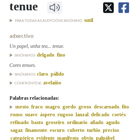
IDENTIDADE CORPORATIVA
tenue
Facebook
Twitter
Youtube
Instagram
Bluesky
BUSCAR NOS LEMAS
FIGURAS HOMENAXEADAS
MARCIAL DEL ADALID
HISTORIA
Comeza por
sutil
PARA TODAS AS ACEPCIÓNS SINÓNIMO
CASA-MUSEO EMILIA PARDO
BAZÁN
60 ANOS DLG
adxectivo
PRIMAVERA DAS LETRAS
Remata por
Un papel, unha tea... tenue.
PORTAL DAS PALABRAS
delgado
fino
SINÓNIMOS
,
Cores tenues.
Contén
claro
pálido
SINÓNIMOS
,
avelaíño
CONFRÓNTESE
BUSCAR NO CONTIDO
Palabras relacionadas:
mesto
fraco
magro
gordo
groso
descarnado
fito
,
,
,
,
,
,
,
Nas definicións
romo
suave
áspero
rugoso
lanzal
delicado
cortés
,
,
,
,
,
,
,
refinado
basto
groseiro
ordinario
afiado
agudo
,
,
,
,
,
,
sagaz
finamente
escuro
cuberto
turbio
preciso
,
,
,
,
,
,
Nos exemplos
categórico
evidente
manifesto
obvio
palpábel
,
,
,
,
,