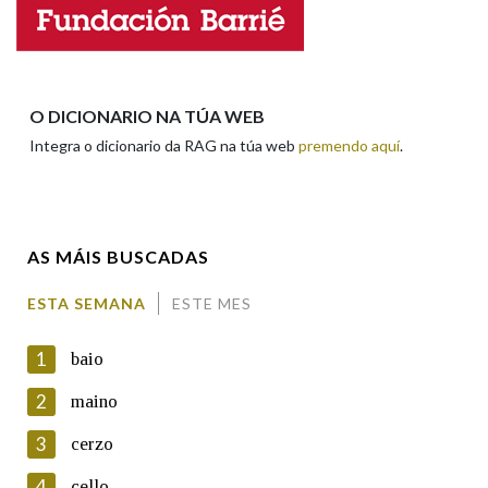
Nome
Apelidos
O DICIONARIO NA TÚA WEB
Integra o dicionario da RAG na túa web
premendo aquí
.
Enderezo electrónico
AS MÁIS BUSCADAS
Comentario
ESTA SEMANA
ESTE MES
1
baio
2
maino
3
cerzo
En cumprimento da normativa vixente en materia de
Protección de Datos de Carácter Persoal, a Real Academia
4
cello