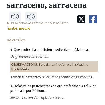
IDENTIDADE CORPORATIVA
sarraceno
, sarracena
Facebook
Twitter
Youtube
Instagram
Bluesky
BUSCAR NOS LEMAS
FIGURAS HOMENAXEADAS
MARCIAL DEL ADALID
HISTORIA
Comeza por
CASA-MUSEO EMILIA PARDO
BAZÁN
60 ANOS DLG
PARA TODAS AS ACEPCIÓNS CONFRÓNTESE
PRIMAVERA DAS LETRAS
árabe
mouro
,
Remata por
PORTAL DAS PALABRAS
adxectivo
Que profesaba a relixión predicada por Mahoma.
1
Contén
Os guerreiros sarracenos.
OBSERVACIÓNS:
Esta denominación era habitual na
Idade Media
BUSCAR NO CONTIDO
Tamén substantivo
As cruzadas contra os sarracenos.
Nas definicións
Relativo ou pertencente aos que profesaban a relixión
2
predicada por Mahoma.
Sentou a carón dun tapiz sarraceno.
Nos exemplos