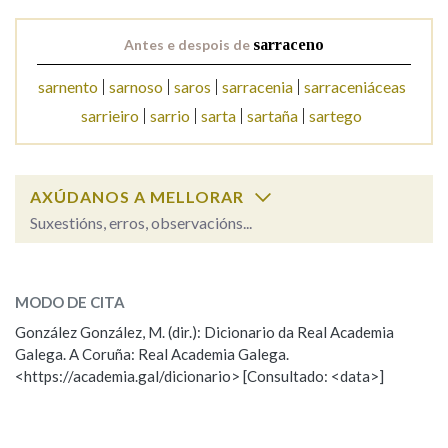
Antes e despois de
sarraceno
Na fraseoloxía
sarnento
sarnoso
saros
sarracenia
sarraceniáceas
sarrieiro
sarrio
sarta
sartaña
sartego
OUTRAS OPCIÓNS DE BUSCA
Marcas gramaticais
AXÚDANOS A MELLORAR
Suxestións, erros, observacións...
sarraceno
Pertence a
SOBRE A PALABRA:
MODO DE CITA
ESCOLLE UNHA OPCIÓN:
González González, M. (dir.): Dicionario da Real Academia
LIMPAR
BUSCA
Galega. A Coruña: Real Academia Galega.
Observación
Hai un erro na palabra
<https://academia.gal/dicionario> [Consultado: <data>]
Propoño mellorar a definición
Actualización
Falta unha voz