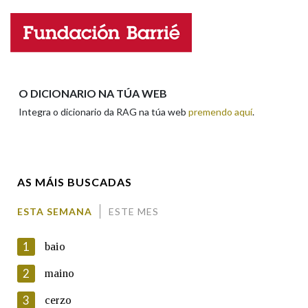
Nome
Apelidos
O DICIONARIO NA TÚA WEB
Integra o dicionario da RAG na túa web
premendo aquí
.
Enderezo electrónico
AS MÁIS BUSCADAS
Comentario
ESTA SEMANA
ESTE MES
1
baio
2
maino
3
cerzo
En cumprimento da normativa vixente en materia de