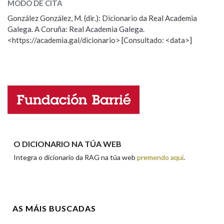
MODO DE CITA
ESCOLLE UNHA OPCIÓN:
González González, M. (dir.): Dicionario da Real Academia
Na fraseoloxía
Galega. A Coruña: Real Academia Galega.
Observación
Hai un erro na palabra
<https://academia.gal/dicionario> [Consultado: <data>]
Propoño mellorar a definición
Actualización
Falta unha voz
OUTRAS OPCIÓNS DE BUSCA
Marcas gramaticais
Nome
Pertence a
Apelidos
O DICIONARIO NA TÚA WEB
Integra o dicionario da RAG na túa web
premendo aquí
.
LIMPAR
BUSCA
Enderezo electrónico
AS MÁIS BUSCADAS
Comentario