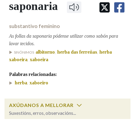
IDENTIDADE CORPORATIVA
saponaria
Facebook
Twitter
Youtube
Instagram
Bluesky
BUSCAR NOS LEMAS
FIGURAS HOMENAXEADAS
MARCIAL DEL ADALID
HISTORIA
Comeza por
CASA-MUSEO EMILIA PARDO
substantivo feminino
BAZÁN
60 ANOS DLG
PRIMAVERA DAS LETRAS
As follas da saponaria pódense utilizar como xabón para
Remata por
lavar tecidos.
PORTAL DAS PALABRAS
albitorno
herba das ferreñas
herba
SINÓNIMOS
,
,
xaboeira
xaboeira
,
Contén
Palabras relacionadas:
herba
xaboeiro
,
BUSCAR NO CONTIDO
AXÚDANOS A MELLORAR
Nas definicións
Suxestións, erros, observacións...
saponaria
SOBRE A PALABRA:
Nos exemplos