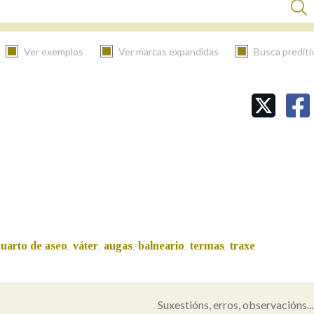
Ver exemplos
Ver marcas expandidas
Busca prediti
BUSCAR NO CONTIDO
Nas definicións
Nos exemplos
cuarto de aseo
váter
augas
balneario
termas
traxe
,
,
,
,
,
Na fraseoloxía
Suxestións, erros, observacións...