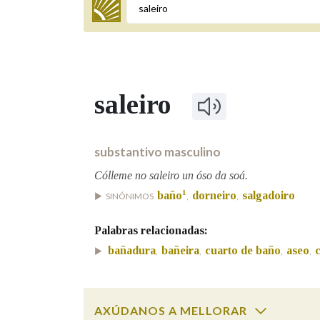
Termo a buscar
saleiro
BUSCAR NOS LEMAS
Comeza por
substantivo masculino
Cólleme no saleiro un óso da soá.
1
baño
dorneiro
salgadoiro
SINÓNIMOS
,
,
Remata por
Palabras relacionadas:
bañadura
bañeira
cuarto de baño
aseo
,
,
,
,
Contén
AXÚDANOS A MELLORAR
OUTRAS OPCIÓNS DE BUSCA