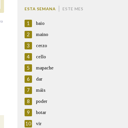
ESTA SEMANA
ESTE MES
va
1
baio
2
maino
3
cerzo
4
cello
5
mapache
6
dar
7
máis
8
poder
9
botar
10
vir