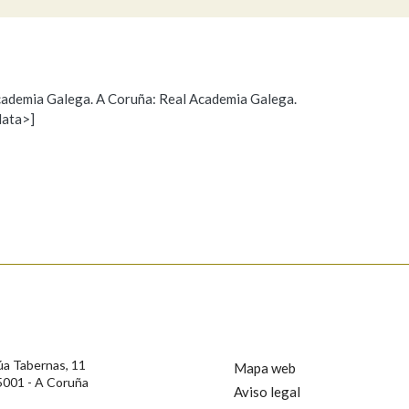
Pertence a
 Academia Galega. A Coruña: Real Academia Galega.
data>]
Propoño mellorar a definición
Actualización
AXUDA NA BUSCA
LIMPAR
BUSCA
s
úa Tabernas, 11
Mapa web
5001 - A Coruña
Aviso legal