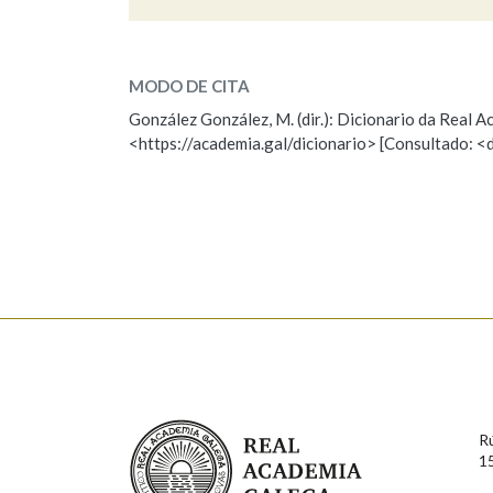
saleiro
Marcas gramaticais
SOBRE A PALABRA:
MODO DE CITA
ESCOLLE UNHA OPCIÓN:
González González, M. (dir.): Dicionario da Real
<https://academia.gal/dicionario> [Consultado: <
Observación
Hai un erro na palabra
Falta unha voz
Nome
Apelido
Enderezo electrónico
Real Academia Galega
Comentario
R
1