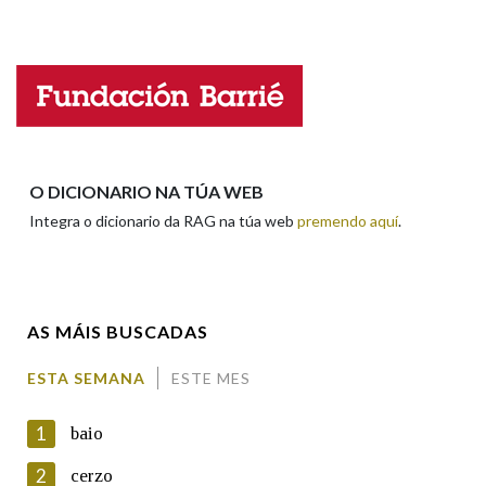
Falta unha voz
Na fraseoloxía
Nome
OUTRAS OPCIÓNS DE BUSCA
Apelidos
O DICIONARIO NA TÚA WEB
Marcas gramaticais
Integra o dicionario da RAG na túa web
premendo aquí
.
Enderezo electrónico
Pertence a
AS MÁIS BUSCADAS
Comentario
LIMPAR
BUSCA
ESTA SEMANA
ESTE MES
1
baio
2
cerzo