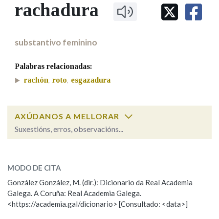
IDENTIDADE CORPORATIVA
rachadura
Facebook
Twitter
Youtube
Instagram
Bluesky
BUSCAR NOS LEMAS
FIGURAS HOMENAXEADAS
MARCIAL DEL ADALID
HISTORIA
Comeza por
CASA-MUSEO EMILIA PARDO
substantivo feminino
BAZÁN
60 ANOS DLG
PRIMAVERA DAS LETRAS
Palabras relacionadas:
Remata por
PORTAL DAS PALABRAS
rachón
roto
esgazadura
,
,
Contén
AXÚDANOS A MELLORAR
Suxestións, erros, observacións...
rachadura
BUSCAR NO CONTIDO
SOBRE A PALABRA:
MODO DE CITA
Nas definicións
ESCOLLE UNHA OPCIÓN:
González González, M. (dir.): Dicionario da Real Academia
Galega. A Coruña: Real Academia Galega.
Observación
Hai un erro na palabra
<https://academia.gal/dicionario> [Consultado: <data>]
Nos exemplos
Propoño mellorar a definición
Actualización