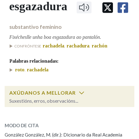
IDENTIDADE CORPORATIVA
esgazadura
Facebook
Twitter
Youtube
Instagram
Bluesky
BUSCAR NOS LEMAS
FIGURAS HOMENAXEADAS
MARCIAL DEL ADALID
HISTORIA
Comeza por
CASA-MUSEO EMILIA PARDO
substantivo feminino
BAZÁN
60 ANOS DLG
PRIMAVERA DAS LETRAS
Fixécheslle unha boa esgazadura ao pantalón.
Remata por
rachadela
rachadura
rachón
PORTAL DAS PALABRAS
CONFRÓNTESE
,
,
Palabras relacionadas:
Contén
roto
rachadela
,
AXÚDANOS A MELLORAR
BUSCAR NO CONTIDO
Suxestións, erros, observacións...
Nas definicións
esgazadura
SOBRE A PALABRA:
MODO DE CITA
ESCOLLE UNHA OPCIÓN:
Nos exemplos
González González, M. (dir.): Dicionario da Real Academia