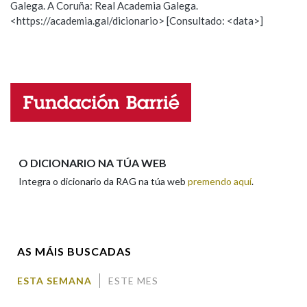
Galega. A Coruña: Real Academia Galega.
Observación
Hai un erro na palabra
<https://academia.gal/dicionario> [Consultado: <data>]
Propoño mellorar a definición
Actualización
Na fraseoloxía
Falta unha voz
Nome
OUTRAS OPCIÓNS DE BUSCA
Marcas gramaticais
Apelidos
O DICIONARIO NA TÚA WEB
Pertence a
Integra o dicionario da RAG na túa web
premendo aquí
.
Enderezo electrónico
LIMPAR
BUSCA
AS MÁIS BUSCADAS
Comentario
ESTA SEMANA
ESTE MES