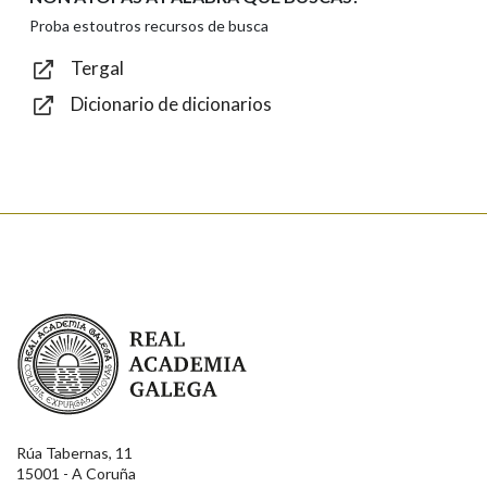
Texto de verificación
Proba estoutros recursos de busca
Tergal
Dicionario de dicionarios
Enviar
Real Academia Galega
Rúa Tabernas, 11
15001 - A Coruña