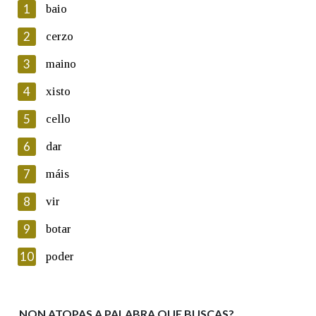
1
baio
2
cerzo
3
maino
En cumprimento da normativa vixente en materia de
Protección de Datos de Carácter Persoal, a Real Academia
4
xisto
Galega informa a aqueles usuarios que faciliten o seu correo
electrónico, así como calquera outra información de carácter
5
cello
persoal, que estes datos serán obxecto de tratamento
automatizado de carácter confidencial e incorporados aos seus
6
dar
ficheiros informáticos. Así mesmo, os usuarios poderán exercer o
seu dereito de acceso, rectificación, oposición e cancelación dos
7
máis
seus datos poñéndose en contacto connosco.
8
vir
Lin e acepto as condicións da política de
privacidade
9
botar
Introduce o código que aparece na imaxe:
10
poder
NON ATOPAS A PALABRA QUE BUSCAS?