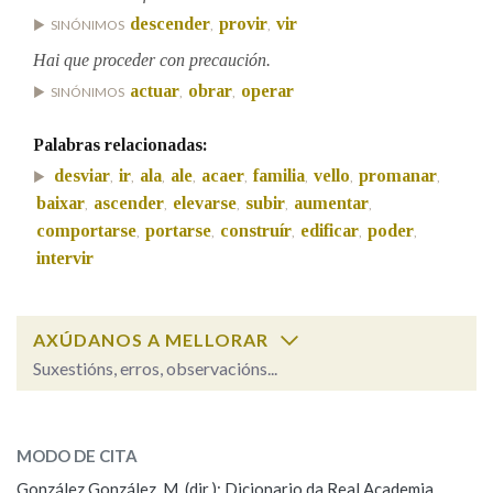
descender
provir
vir
SINÓNIMOS
,
,
Hai que proceder con precaución.
Na fraseoloxía
actuar
obrar
operar
SINÓNIMOS
,
,
Palabras relacionadas:
OUTRAS OPCIÓNS DE BUSCA
desviar
ir
ala
ale
acaer
familia
vello
promanar
,
,
,
,
,
,
,
,
baixar
ascender
elevarse
subir
aumentar
Marcas gramaticais
,
,
,
,
,
comportarse
portarse
construír
edificar
poder
,
,
,
,
,
intervir
Pertence a
AXÚDANOS A MELLORAR
Suxestións, erros, observacións...
LIMPAR
BUSCA
Cal é a palabra?
proceder
(substantivo)
MODO DE CITA
González González, M. (dir.): Dicionario da Real Academia
proceder
(verbo)