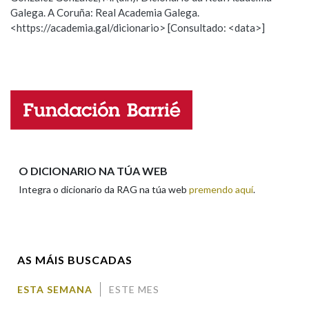
Galega. A Coruña: Real Academia Galega.
<https://academia.gal/dicionario> [Consultado: <data>]
ESCOLLE UNHA OPCIÓN:
Observación
Hai un erro na palabra
Propoño mellorar a definición
Actualización
Falta unha voz
Nome
O DICIONARIO NA TÚA WEB
Integra o dicionario da RAG na túa web
premendo aquí
.
Apelidos
AS MÁIS BUSCADAS
Enderezo electrónico
ESTA SEMANA
ESTE MES