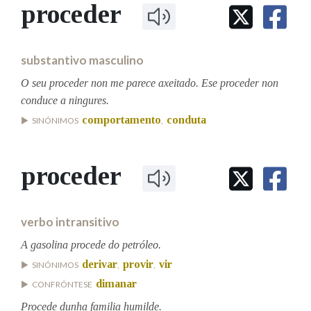
IDENTIDADE CORPORATIVA
proceder
Facebook
Twitter
Youtube
Instagram
Bluesky
BUSCAR NOS LEMAS
FIGURAS HOMENAXEADAS
MARCIAL DEL ADALID
HISTORIA
Comeza por
CASA-MUSEO EMILIA PARDO
substantivo masculino
BAZÁN
60 ANOS DLG
PRIMAVERA DAS LETRAS
O seu proceder non me parece axeitado. Ese proceder non
Remata por
conduce a ningures.
PORTAL DAS PALABRAS
comportamento
conduta
SINÓNIMOS
,
Contén
proceder
BUSCAR NO CONTIDO
verbo intransitivo
Nas definicións
A gasolina procede do petróleo.
derivar
provir
vir
SINÓNIMOS
,
,
dimanar
CONFRÓNTESE
Nos exemplos
Procede dunha familia humilde.