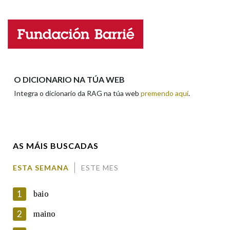
Na fraseoloxía
Nome
Apelidos
OUTRAS OPCIÓNS DE BUSCA
O DICIONARIO NA TÚA WEB
Integra o dicionario da RAG na túa web
premendo aquí
.
Marcas gramaticais
Enderezo electrónico
Pertence a
AS MÁIS BUSCADAS
Comentario
ESTA SEMANA
ESTE MES
LIMPAR
BUSCA
1
baio
2
maino