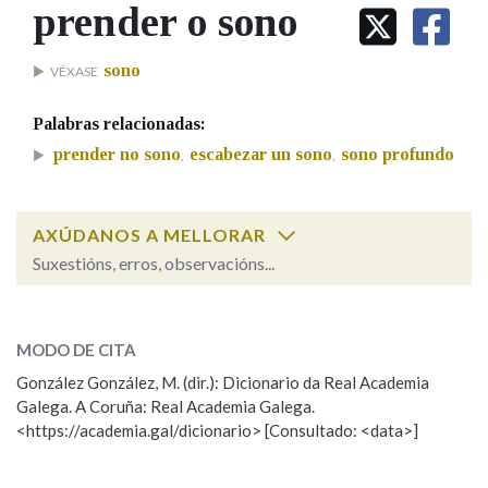
IDENTIDADE CORPORATIVA
prender o sono
Facebook
Twitter
Youtube
Instagram
Bluesky
BUSCAR NOS LEMAS
FIGURAS HOMENAXEADAS
MARCIAL DEL ADALID
HISTORIA
Comeza por
sono
VÉXASE
CASA-MUSEO EMILIA PARDO
BAZÁN
60 ANOS DLG
Palabras relacionadas:
PRIMAVERA DAS LETRAS
Remata por
prender no sono
escabezar un sono
sono profundo
,
,
PORTAL DAS PALABRAS
AXÚDANOS A MELLORAR
Contén
Suxestións, erros, observacións...
prender o sono
SOBRE A PALABRA:
BUSCAR NO CONTIDO
MODO DE CITA
ESCOLLE UNHA OPCIÓN:
Nas definicións
González González, M. (dir.): Dicionario da Real Academia
Galega. A Coruña: Real Academia Galega.
Observación
Hai un erro na palabra
<https://academia.gal/dicionario> [Consultado: <data>]
Propoño mellorar a definición
Actualización
Nos exemplos
Falta unha voz