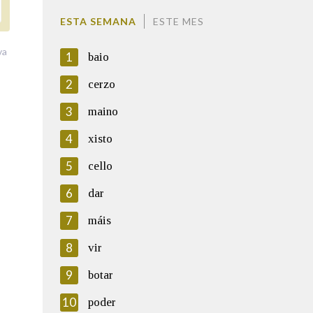
ESTA SEMANA
ESTE MES
va
1
baio
2
cerzo
3
maino
4
xisto
5
cello
6
dar
7
máis
8
vir
9
botar
10
poder