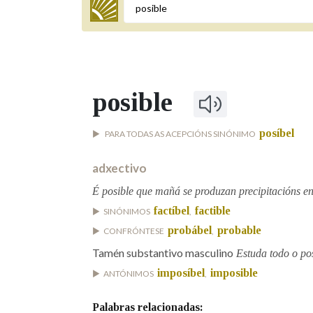
Termo a buscar
posible
BUSCAR NOS LEMAS
posíbel
PARA TODAS AS ACEPCIÓNS SINÓNIMO
Comeza por
adxectivo
É posible que mañá se produzan precipitacións e
Remata por
factíbel
factible
SINÓNIMOS
,
probábel
probable
CONFRÓNTESE
,
Contén
Tamén substantivo masculino
Estuda todo o pos
imposíbel
imposible
ANTÓNIMOS
,
Palabras relacionadas:
OUTRAS OPCIÓNS DE BUSCA