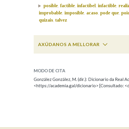
posible
factible
infactíbel
infactible
reali
,
,
,
,
Marcas gramaticais
improbable
imposible
acaso
pode que
poi
,
,
,
,
quizais
talvez
,
AXÚDANOS A MELLORAR
posible
SOBRE A PALABRA:
MODO DE CITA
ESCOLLE UNHA OPCIÓN:
González González, M. (dir.): Dicionario da Real
<https://academia.gal/dicionario> [Consultado: <
Observación
Hai un erro na palabra
Falta unha voz
Nome
Apelido