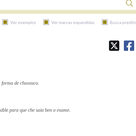
Ver exemplos
Ver marcas expandidas
Busca prediti
BUSCAR NO CONTIDO
Nas definicións
n forma de chuvasco.
Nos exemplos
Na fraseoloxía
ible para que che saia ben o exame.