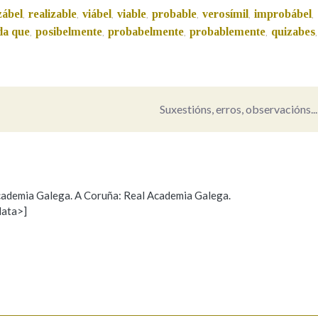
zábel
realizable
viábel
viable
probable
verosímil
improbábel
,
,
,
,
,
,
,
Pertence a
da que
posibelmente
probabelmente
probablemente
quizabes
,
,
,
,
,
AXUDA NA BUSCA
LIMPAR
BUSCA
Suxestións, erros, observacións...
 Academia Galega. A Coruña: Real Academia Galega.
data>]
Propoño mellorar a definición
Actualización
s