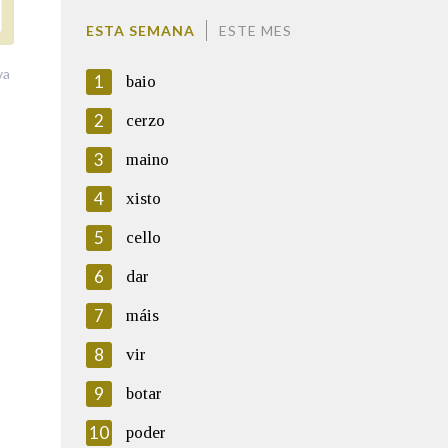
ESTA SEMANA
ESTE MES
va
1
baio
2
cerzo
3
maino
4
xisto
5
cello
6
dar
7
máis
8
vir
9
botar
10
poder