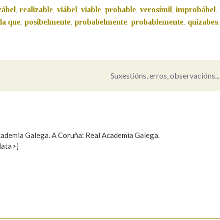
zábel
realizable
viábel
viable
probable
verosímil
improbábel
,
,
,
,
,
,
,
Pertence a
da que
posibelmente
probabelmente
probablemente
quizabes
,
,
,
,
,
AXUDA NA BUSCA
LIMPAR
BUSCA
Suxestións, erros, observacións...
 Academia Galega. A Coruña: Real Academia Galega.
data>]
Propoño mellorar a definición
Actualización
s