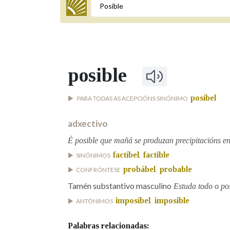
Termo a buscar
posible
BUSCAR NOS LEMAS
posíbel
PARA TODAS AS ACEPCIÓNS SINÓNIMO
Comeza por
adxectivo
É posible que mañá se produzan precipitacións e
Remata por
factíbel
factible
SINÓNIMOS
,
probábel
probable
CONFRÓNTESE
,
Contén
Tamén substantivo masculino
Estuda todo o pos
imposíbel
imposible
ANTÓNIMOS
,
Palabras relacionadas:
OUTRAS OPCIÓNS DE BUSCA