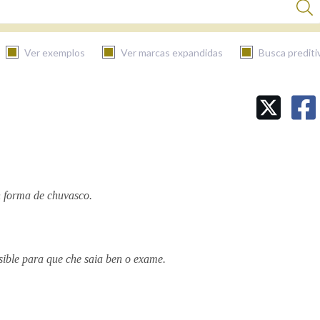
Ver exemplos
Ver marcas expandidas
Busca prediti
BUSCAR NO CONTIDO
Nas definicións
n forma de chuvasco.
Nos exemplos
Na fraseoloxía
ible para que che saia ben o exame.