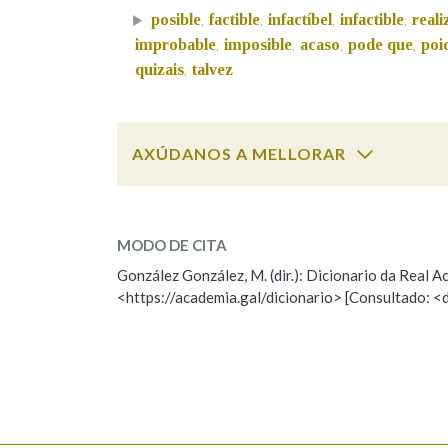
posible
factible
infactíbel
infactible
reali
,
,
,
,
Marcas gramaticais
improbable
imposible
acaso
pode que
poi
,
,
,
,
quizais
talvez
,
AXÚDANOS A MELLORAR
posible
SOBRE A PALABRA:
MODO DE CITA
ESCOLLE UNHA OPCIÓN:
González González, M. (dir.): Dicionario da Real
<https://academia.gal/dicionario> [Consultado: <
Observación
Hai un erro na palabra
Falta unha voz
Nome
Apelido