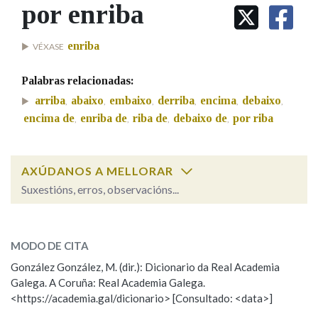
IDENTIDADE CORPORATIVA
por enriba
Facebook
Twitter
Youtube
Instagram
Bluesky
BUSCAR NOS LEMAS
FIGURAS HOMENAXEADAS
MARCIAL DEL ADALID
HISTORIA
Comeza por
enriba
VÉXASE
CASA-MUSEO EMILIA PARDO
BAZÁN
60 ANOS DLG
Palabras relacionadas:
PRIMAVERA DAS LETRAS
Remata por
arriba
abaixo
embaixo
derriba
encima
debaixo
,
,
,
,
,
,
PORTAL DAS PALABRAS
encima de
enriba de
riba de
debaixo de
por riba
,
,
,
,
Contén
AXÚDANOS A MELLORAR
Suxestións, erros, observacións...
por enriba
BUSCAR NO CONTIDO
SOBRE A PALABRA:
MODO DE CITA
Nas definicións
ESCOLLE UNHA OPCIÓN:
González González, M. (dir.): Dicionario da Real Academia
Galega. A Coruña: Real Academia Galega.
Observación
Hai un erro na palabra
<https://academia.gal/dicionario> [Consultado: <data>]
Nos exemplos
Propoño mellorar a definición
Actualización