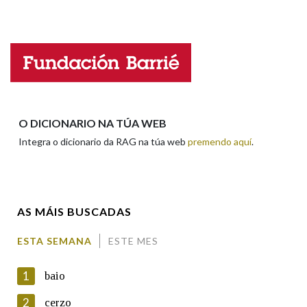
Falta unha voz
Na fraseoloxía
Nome
OUTRAS OPCIÓNS DE BUSCA
Apelidos
O DICIONARIO NA TÚA WEB
Marcas gramaticais
Integra o dicionario da RAG na túa web
premendo aquí
.
Enderezo electrónico
Pertence a
AS MÁIS BUSCADAS
Comentario
LIMPAR
BUSCA
ESTA SEMANA
ESTE MES
1
baio
2
cerzo