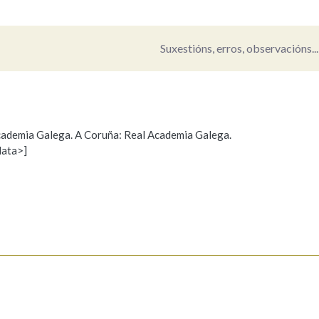
Pertence a
Suxestións, erros, observacións...
AXUDA NA BUSCA
LIMPAR
BUSCA
 Academia Galega. A Coruña: Real Academia Galega.
data>]
Propoño mellorar a definición
Actualización
s