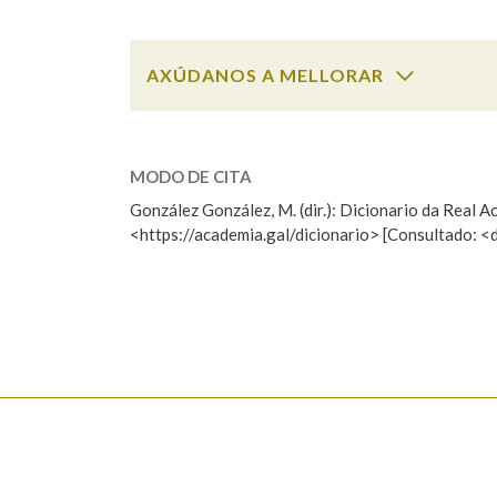
Marcas gramaticais
AXÚDANOS A MELLORAR
embaixo
SOBRE A PALABRA:
MODO DE CITA
ESCOLLE UNHA OPCIÓN:
González González, M. (dir.): Dicionario da Real
<https://academia.gal/dicionario> [Consultado: <
Observación
Hai un erro na palabra
Falta unha voz
Nome
Apelido
Enderezo electrónico