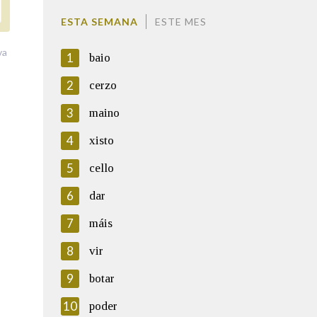
ESTA SEMANA
ESTE MES
va
1
baio
2
cerzo
3
maino
4
xisto
5
cello
6
dar
7
máis
8
vir
9
botar
10
poder