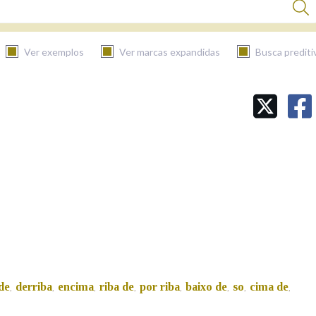
Ver exemplos
Ver marcas expandidas
Busca prediti
BUSCAR NO CONTIDO
Nas definicións
Nos exemplos
Na fraseoloxía
de
derriba
encima
riba de
por riba
baixo de
so
cima de
,
,
,
,
,
,
,
,