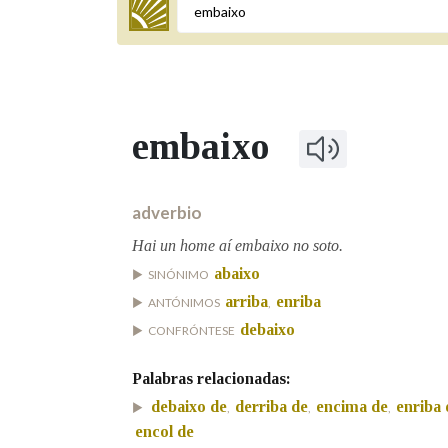
Termo a buscar
embaixo
BUSCAR NOS LEMAS
Comeza por
adverbio
Hai un home aí embaixo no soto.
abaixo
SINÓNIMO
Remata por
arriba
enriba
ANTÓNIMOS
,
debaixo
CONFRÓNTESE
Contén
Palabras relacionadas:
debaixo de
derriba de
encima de
enriba 
,
,
,
encol de
OUTRAS OPCIÓNS DE BUSCA