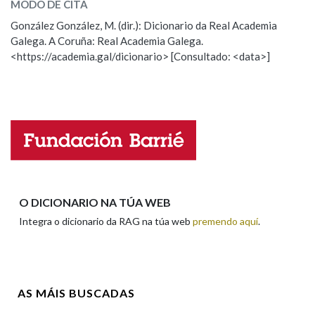
MODO DE CITA
ESCOLLE UNHA OPCIÓN:
González González, M. (dir.): Dicionario da Real Academia
Na fraseoloxía
Galega. A Coruña: Real Academia Galega.
Observación
Hai un erro na palabra
<https://academia.gal/dicionario> [Consultado: <data>]
Propoño mellorar a definición
Actualización
Falta unha voz
OUTRAS OPCIÓNS DE BUSCA
Marcas gramaticais
Nome
Pertence a
Apelidos
O DICIONARIO NA TÚA WEB
Integra o dicionario da RAG na túa web
premendo aquí
.
LIMPAR
BUSCA
Enderezo electrónico
AS MÁIS BUSCADAS
Comentario