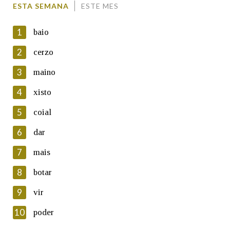
ESTA SEMANA
ESTE MES
1
baio
2
cerzo
3
maino
En cumprimento da normativa vixente en materia de
Protección de Datos de Carácter Persoal, a Real Academia
4
xisto
Galega informa a aqueles usuarios que faciliten o seu correo
electrónico, así como calquera outra información de carácter
5
coial
persoal, que estes datos serán obxecto de tratamento
automatizado de carácter confidencial e incorporados aos seus
6
dar
ficheiros informáticos. Así mesmo, os usuarios poderán exercer o
seu dereito de acceso, rectificación, oposición e cancelación dos
7
mais
seus datos poñéndose en contacto connosco.
8
botar
Lin e acepto as condicións da política de
privacidade
9
vir
Introduce o código que aparece na imaxe:
10
poder