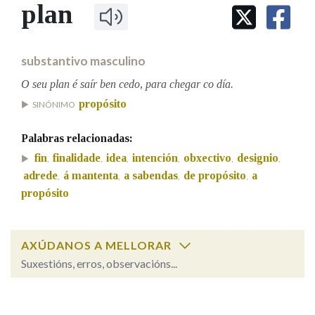
IDENTIDADE CORPORATIVA
plan
Facebook
Twitter
Youtube
Instagram
Bluesky
BUSCAR NOS LEMAS
FIGURAS HOMENAXEADAS
MARCIAL DEL ADALID
HISTORIA
Comeza por
CASA-MUSEO EMILIA PARDO
substantivo masculino
BAZÁN
60 ANOS DLG
PRIMAVERA DAS LETRAS
O seu plan é saír ben cedo, para chegar co día.
Remata por
propósito
PORTAL DAS PALABRAS
SINÓNIMO
Palabras relacionadas:
Contén
fin
finalidade
idea
intención
obxectivo
designio
,
,
,
,
,
,
adrede
á mantenta
a sabendas
de propósito
a
,
,
,
,
propósito
BUSCAR NO CONTIDO
AXÚDANOS A MELLORAR
Nas definicións
Suxestións, erros, observacións...
plan
SOBRE A PALABRA:
Nos exemplos