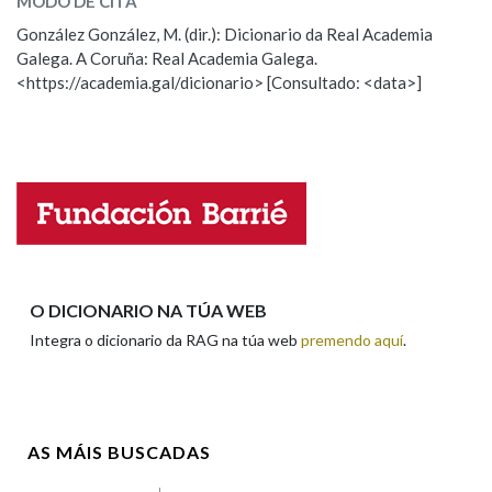
MODO DE CITA
ESCOLLE UNHA OPCIÓN:
González González, M. (dir.): Dicionario da Real Academia
Galega. A Coruña: Real Academia Galega.
Observación
Hai un erro na palabra
Na fraseoloxía
<https://academia.gal/dicionario> [Consultado: <data>]
Propoño mellorar a definición
Actualización
Falta unha voz
OUTRAS OPCIÓNS DE BUSCA
Nome
Marcas gramaticais
Pertence a
Apelidos
O DICIONARIO NA TÚA WEB
Integra o dicionario da RAG na túa web
premendo aquí
.
LIMPAR
BUSCA
Enderezo electrónico
AS MÁIS BUSCADAS
Comentario