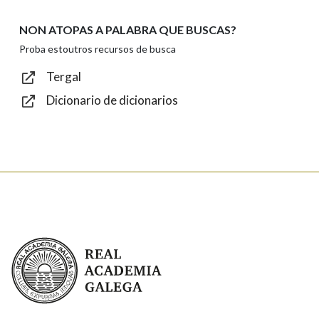
NON ATOPAS A PALABRA QUE BUSCAS?
Texto de verificación
Proba estoutros recursos de busca
Tergal
Dicionario de dicionarios
Enviar
Real Academia Galega