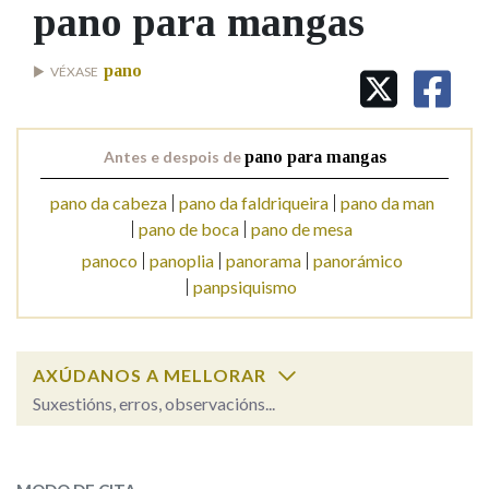
IDENTIDADE CORPORATIVA
pano para mangas
Facebook
Twitter
Youtube
Instagram
Bluesky
BUSCAR NOS LEMAS
FIGURAS HOMENAXEADAS
MARCIAL DEL ADALID
HISTORIA
Comeza por
pano
VÉXASE
CASA-MUSEO EMILIA PARDO
BAZÁN
60 ANOS DLG
PRIMAVERA DAS LETRAS
Remata por
Antes e despois de
pano para mangas
PORTAL DAS PALABRAS
pano da cabeza
pano da faldriqueira
pano da man
pano de boca
pano de mesa
Contén
panoco
panoplia
panorama
panorámico
panpsiquismo
BUSCAR NO CONTIDO
AXÚDANOS A MELLORAR
Nas definicións
Suxestións, erros, observacións...
pano para mangas
SOBRE A PALABRA:
Nos exemplos