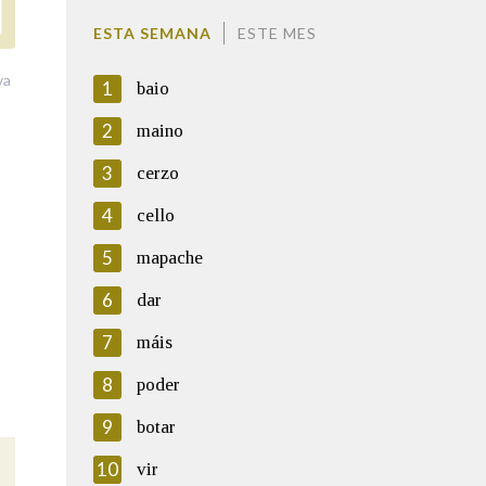
ESTA SEMANA
ESTE MES
va
1
baio
2
maino
3
cerzo
4
cello
5
mapache
6
dar
7
máis
8
poder
9
botar
10
vir