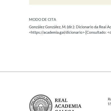
palmeira
Marcas gramaticais
SOBRE A PALABRA:
MODO DE CITA
ESCOLLE UNHA OPCIÓN:
González González, M. (dir.): Dicionario da Real
<https://academia.gal/dicionario> [Consultado: <
Observación
Hai un erro na palabra
Falta unha voz
Nome
Apelido
Enderezo electrónico
Real Academia Galega
Comentario
R
1