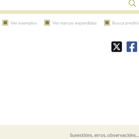
Ver exemplos
Ver marcas expandidas
Busca prediti
BUSCAR NO CONTIDO
Nas definicións
Nos exemplos
Na fraseoloxía
Suxestións, erros, observacións...