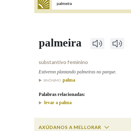
Termo a buscar
palmeira
BUSCAR NOS LEMAS
Comeza por
substantivo feminino
Estiveron plantando palmeiras no parque.
palma
SINÓNIMO
Remata por
Palabras relacionadas:
levar a palma
Contén
AXÚDANOS A MELLORAR
OUTRAS OPCIÓNS DE BUSCA