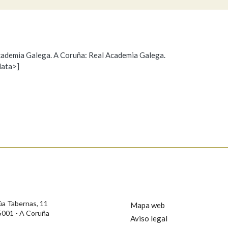
Pertence a
 Academia Galega. A Coruña: Real Academia Galega.
data>]
Propoño mellorar a definición
Actualización
AXUDA NA BUSCA
LIMPAR
BUSCA
s
úa Tabernas, 11
Mapa web
5001 - A Coruña
Aviso legal