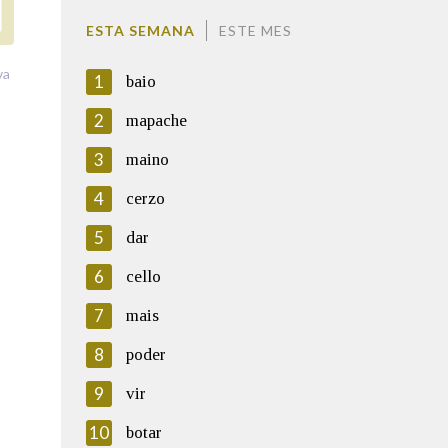
ESTA SEMANA
ESTE MES
va
1
baio
2
mapache
3
maino
4
cerzo
5
dar
6
cello
7
mais
8
poder
9
vir
10
botar