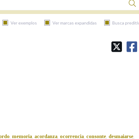
Ver exemplos
Ver marcas expandidas
Busca prediti
BUSCAR NO CONTIDO
Nas definicións
Nos exemplos
Na fraseoloxía
ordo
memoria
acordanza
ocorrencia
consonte
desmaiarse
,
,
,
,
,
,