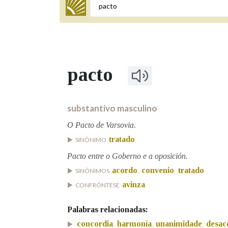
Termo a buscar
pacto
BUSCAR NOS LEMAS
Comeza por
substantivo masculino
O Pacto de Varsovia.
tratado
SINÓNIMO
Remata por
Pacto entre o Goberno e a oposición.
acordo
convenio
tratado
SINÓNIMOS
,
,
Contén
avinza
CONFRÓNTESE
Palabras relacionadas:
concordia
harmonía
unanimidade
desac
OUTRAS OPCIÓNS DE BUSCA
,
,
,