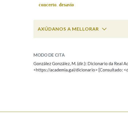
concerto
desavío
,
Marcas gramaticais
AXÚDANOS A MELLORAR
pacto
SOBRE A PALABRA:
MODO DE CITA
ESCOLLE UNHA OPCIÓN:
González González, M. (dir.): Dicionario da Real
<https://academia.gal/dicionario> [Consultado: <
Observación
Hai un erro na palabra
Falta unha voz
Nome
Apelido
Enderezo electrónico