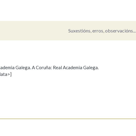
Pertence a
Suxestións, erros, observacións...
AXUDA NA BUSCA
LIMPAR
BUSCA
 Academia Galega. A Coruña: Real Academia Galega.
data>]
Propoño mellorar a definición
Actualización
s