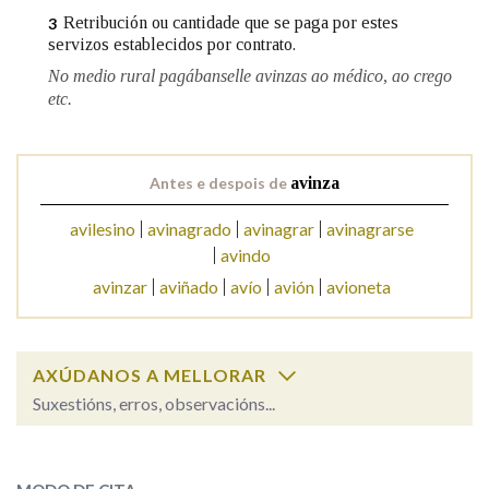
Retribución ou cantidade que se paga por estes
3
servizos establecidos por contrato.
Na fraseoloxía
No medio rural pagábanselle avinzas ao médico, ao crego
etc.
OUTRAS OPCIÓNS DE BUSCA
Antes e despois de
avinza
Marcas gramaticais
avilesino
avinagrado
avinagrar
avinagrarse
avindo
avinzar
aviñado
avío
avión
avioneta
Pertence a
AXÚDANOS A MELLORAR
LIMPAR
BUSCA
Suxestións, erros, observacións...
avinza
SOBRE A PALABRA: