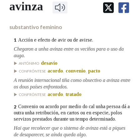
IDENTIDADE CORPORATIVA
avinza
Facebook
Twitter
Youtube
Instagram
Bluesky
BUSCAR NOS LEMAS
FIGURAS HOMENAXEADAS
MARCIAL DEL ADALID
HISTORIA
Comeza por
CASA-MUSEO EMILIA PARDO
substantivo feminino
BAZÁN
60 ANOS DLG
PRIMAVERA DAS LETRAS
Acción e efecto de avir ou de avirse.
1
Remata por
PORTAL DAS PALABRAS
Chegaron a unha avinza entre os veciños para o uso da
auga.
desavío
ANTÓNIMO
Contén
acordo
convenio
pacto
CONFRÓNTESE
,
,
A reunión internacional tiña como obxectivo a avinza entre
os dous países enfrontados.
acordo
tratado
CONFRÓNTESE
,
BUSCAR NO CONTIDO
Convenio ou acordo por medio do cal unha persoa dá a
2
Nas definicións
outra unha retribución, en cartos ou en especie, polos
servizos prestados durante un tempo determinado.
Hai que recoñecer que o sistema de avinza está a piques
Nos exemplos
de desaparecer, se aínda queda algo.