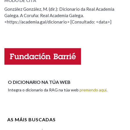
MODO DE CITA
ESCOLLE UNHA OPCIÓN:
González González, M. (dir.): Dicionario da Real Academia
Galega. A Coruña: Real Academia Galega.
Observación
Hai un erro na palabra
<https://academia.gal/dicionario> [Consultado: <data>]
Propoño mellorar a definición
Actualización
Falta unha voz
Nome
Apelidos
O DICIONARIO NA TÚA WEB
Integra o dicionario da RAG na túa web
premendo aquí
.
Enderezo electrónico
AS MÁIS BUSCADAS
Comentario