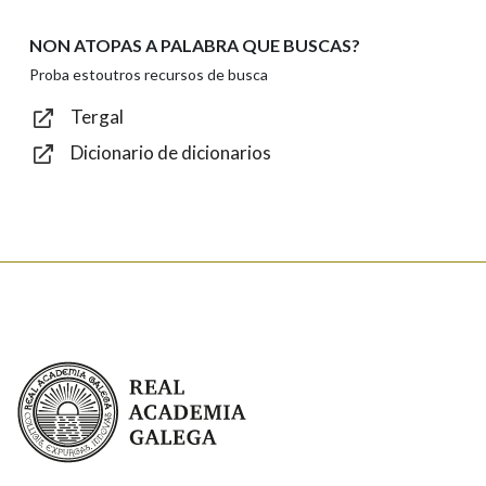
NON ATOPAS A PALABRA QUE BUSCAS?
Texto de verificación
Proba estoutros recursos de busca
Tergal
Dicionario de dicionarios
Enviar
Real Academia Galega