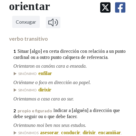
IDENTIDADE CORPORATIVA
orientar
Facebook
Twitter
Youtube
Instagram
Bluesky
BUSCAR NOS LEMAS
FIGURAS HOMENAXEADAS
MARCIAL DEL ADALID
HISTORIA
Comeza por
CASA-MUSEO EMILIA PARDO
Conxugar
BAZÁN
60 ANOS DLG
PRIMAVERA DAS LETRAS
verbo transitivo
Remata por
PORTAL DAS PALABRAS
Situar [algo] en certa dirección con relación a un punto
1
cardinal ou a outro punto calquera de referencia.
Orientaron os canóns cara a enseada.
Contén
enfilar
SINÓNIMO
Oriéntame o foco en dirección ao papel.
dirixir
SINÓNIMO
BUSCAR NO CONTIDO
Orientamos a casa cara ao sur.
Nas definicións
Indicar a [alguén] a dirección que
2
propio e figurado
debe seguir ou o que debe facer.
Orientouno moi ben nos seus estudos.
Nos exemplos
asesorar
conducir
dirixir
encamiñar
SINÓNIMOS
,
,
,
,