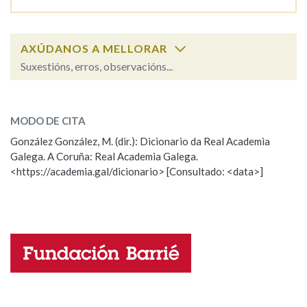
AXÚDANOS A MELLORAR
Suxestións, erros, observacións...
orientar
SOBRE A PALABRA:
MODO DE CITA
ESCOLLE UNHA OPCIÓN:
González González, M. (dir.): Dicionario da Real Academia
Galega. A Coruña: Real Academia Galega.
Observación
Hai un erro na palabra
<https://academia.gal/dicionario> [Consultado: <data>]
Propoño mellorar a definición
Actualización
Falta unha voz
Nome
Apelidos