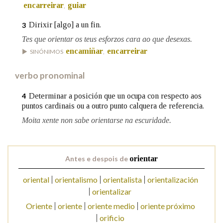
encarreirar
guiar
,
Dirixir [algo] a un fin.
3
Na fraseoloxía
Tes que orientar os teus esforzos cara ao que desexas.
encamiñar
encarreirar
SINÓNIMOS
,
OUTRAS OPCIÓNS DE BUSCA
verbo pronominal
Marcas gramaticais
Determinar a posición que un ocupa con respecto aos
4
puntos cardinais ou a outro punto calquera de referencia.
Moita xente non sabe orientarse na escuridade.
Pertence a
Antes e despois de
orientar
LIMPAR
BUSCA
oriental
orientalismo
orientalista
orientalización
orientalizar
Oriente
oriente
oriente medio
oriente próximo
orificio