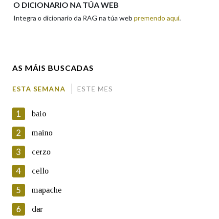
O DICIONARIO NA TÚA WEB
Integra o dicionario da RAG na túa web
premendo aquí
.
Enderezo electrónico
AS MÁIS BUSCADAS
Comentario
ESTA SEMANA
ESTE MES
1
baio
2
maino
3
cerzo
En cumprimento da normativa vixente en materia de
Protección de Datos de Carácter Persoal, a Real Academia
4
cello
Galega informa a aqueles usuarios que faciliten o seu correo
electrónico, así como calquera outra información de carácter
5
mapache
persoal, que estes datos serán obxecto de tratamento
automatizado de carácter confidencial e incorporados aos seus
6
dar
ficheiros informáticos. Así mesmo, os usuarios poderán exercer o