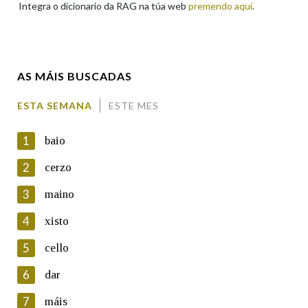
Integra o dicionario da RAG na túa web
premendo aquí
.
Enderezo electrónico
AS MÁIS BUSCADAS
Comentario
ESTA SEMANA
ESTE MES
1
baio
2
cerzo
3
maino
En cumprimento da normativa vixente en materia de
Protección de Datos de Carácter Persoal, a Real Academia
4
xisto
Galega informa a aqueles usuarios que faciliten o seu correo
electrónico, así como calquera outra información de carácter
5
cello
persoal, que estes datos serán obxecto de tratamento
automatizado de carácter confidencial e incorporados aos seus
6
dar
ficheiros informáticos. Así mesmo, os usuarios poderán exercer o
seu dereito de acceso, rectificación, oposición e cancelación dos
7
máis
seus datos poñéndose en contacto connosco.