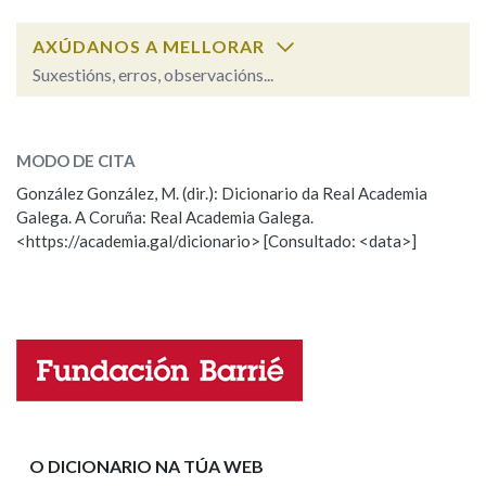
AXÚDANOS A MELLORAR
Na fraseoloxía
Suxestións, erros, observacións...
opcional
SOBRE A PALABRA:
OUTRAS OPCIÓNS DE BUSCA
MODO DE CITA
ESCOLLE UNHA OPCIÓN:
González González, M. (dir.): Dicionario da Real Academia
Marcas gramaticais
Galega. A Coruña: Real Academia Galega.
Observación
Hai un erro na palabra
<https://academia.gal/dicionario> [Consultado: <data>]
Propoño mellorar a definición
Actualización
Pertence a
Falta unha voz
Nome
LIMPAR
BUSCA
Apelidos
O DICIONARIO NA TÚA WEB