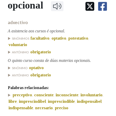
IDENTIDADE CORPORATIVA
opcional
Facebook
Twitter
Youtube
Instagram
Bluesky
BUSCAR NOS LEMAS
FIGURAS HOMENAXEADAS
MARCIAL DEL ADALID
HISTORIA
Comeza por
CASA-MUSEO EMILIA PARDO
adxectivo
BAZÁN
60 ANOS DLG
PRIMAVERA DAS LETRAS
A asistencia aos cursos é opcional.
Remata por
facultativo
optativo
potestativo
PORTAL DAS PALABRAS
SINÓNIMOS
,
,
,
voluntario
obrigatorio
ANTÓNIMO
Contén
O quinto curso consta de dúas materias opcionais.
optativo
SINÓNIMO
obrigatorio
ANTÓNIMO
BUSCAR NO CONTIDO
Palabras relacionadas:
Nas definicións
preceptivo
consciente
inconsciente
involuntario
,
,
,
,
libre
imprescindíbel
imprescindible
indispensábel
,
,
,
,
indispensable
necesario
preciso
,
,
Nos exemplos