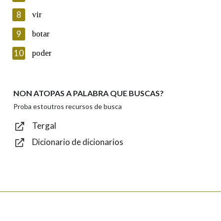
8
vir
Lin e acepto as condicións da política de
privacidade
9
botar
Introduce o código que aparece na imaxe:
10
poder
NON ATOPAS A PALABRA QUE BUSCAS?
Texto de verificación
Proba estoutros recursos de busca
Tergal
Dicionario de dicionarios
Enviar