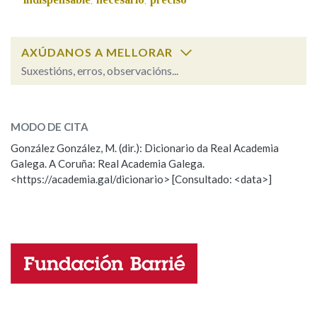
,
,
Na fraseoloxía
AXÚDANOS A MELLORAR
Suxestións, erros, observacións...
facultativo
OUTRAS OPCIÓNS DE BUSCA
SOBRE A PALABRA:
MODO DE CITA
ESCOLLE UNHA OPCIÓN:
Marcas gramaticais
González González, M. (dir.): Dicionario da Real Academia
Galega. A Coruña: Real Academia Galega.
Observación
Hai un erro na palabra
<https://academia.gal/dicionario> [Consultado: <data>]
Pertence a
Propoño mellorar a definición
Actualización
Falta unha voz
LIMPAR
BUSCA
Nome