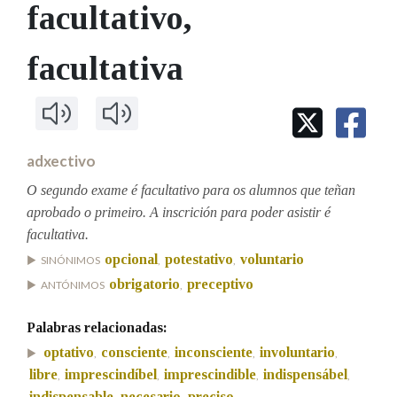
IDENTIDADE CORPORATIVA
facultativo
,
Facebook
Twitter
Youtube
Instagram
Bluesky
BUSCAR NOS LEMAS
FIGURAS HOMENAXEADAS
MARCIAL DEL ADALID
HISTORIA
Comeza por
facultativa
CASA-MUSEO EMILIA PARDO
BAZÁN
60 ANOS DLG
PRIMAVERA DAS LETRAS
Remata por
PORTAL DAS PALABRAS
adxectivo
O segundo exame é facultativo para os alumnos que teñan
Contén
aprobado o primeiro. A inscrición para poder asistir é
facultativa.
opcional
potestativo
voluntario
SINÓNIMOS
,
,
BUSCAR NO CONTIDO
obrigatorio
preceptivo
ANTÓNIMOS
,
Nas definicións
Palabras relacionadas:
optativo
consciente
inconsciente
involuntario
,
,
,
,
libre
imprescindíbel
imprescindible
indispensábel
,
,
,
,
Nos exemplos
indispensable
necesario
preciso