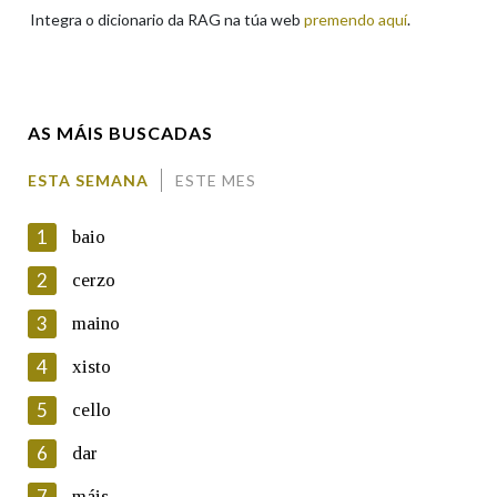
Integra o dicionario da RAG na túa web
premendo aquí
.
Enderezo electrónico
AS MÁIS BUSCADAS
Comentario
ESTA SEMANA
ESTE MES
1
baio
2
cerzo
3
maino
En cumprimento da normativa vixente en materia de
Protección de Datos de Carácter Persoal, a Real Academia
4
xisto
Galega informa a aqueles usuarios que faciliten o seu correo
electrónico, así como calquera outra información de carácter
5
cello
persoal, que estes datos serán obxecto de tratamento
automatizado de carácter confidencial e incorporados aos seus
6
dar
ficheiros informáticos. Así mesmo, os usuarios poderán exercer o
seu dereito de acceso, rectificación, oposición e cancelación dos
7
máis