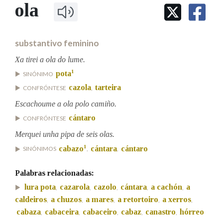
IDENTIDADE CORPORATIVA
ola
Facebook
Twitter
Youtube
Instagram
Bluesky
BUSCAR NOS LEMAS
FIGURAS HOMENAXEADAS
MARCIAL DEL ADALID
HISTORIA
Comeza por
CASA-MUSEO EMILIA PARDO
substantivo feminino
BAZÁN
60 ANOS DLG
PRIMAVERA DAS LETRAS
Xa tirei a ola do lume.
Remata por
1
pota
PORTAL DAS PALABRAS
SINÓNIMO
cazola
tarteira
CONFRÓNTESE
,
Escachoume a ola polo camiño.
Contén
cántaro
CONFRÓNTESE
Merquei unha pipa de seis olas.
1
cabazo
cántara
cántaro
SINÓNIMOS
,
,
BUSCAR NO CONTIDO
Palabras relacionadas:
Nas definicións
lura pota
cazarola
cazolo
cántara
a cachón
a
,
,
,
,
,
caldeiros
a chuzos
a mares
a retortoiro
a xerros
,
,
,
,
,
cabaza
cabaceira
cabaceiro
cabaz
canastro
hórreo
Nos exemplos
,
,
,
,
,