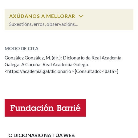
AXÚDANOS A MELLORAR
Na fraseoloxía
Suxestións, erros, observacións...
ola
SOBRE A PALABRA:
OUTRAS OPCIÓNS DE BUSCA
MODO DE CITA
ESCOLLE UNHA OPCIÓN:
González González, M. (dir.): Dicionario da Real Academia
Marcas gramaticais
Galega. A Coruña: Real Academia Galega.
Observación
Hai un erro na palabra
<https://academia.gal/dicionario> [Consultado: <data>]
Propoño mellorar a definición
Actualización
Pertence a
Falta unha voz
Nome
LIMPAR
BUSCA
Apelidos
O DICIONARIO NA TÚA WEB