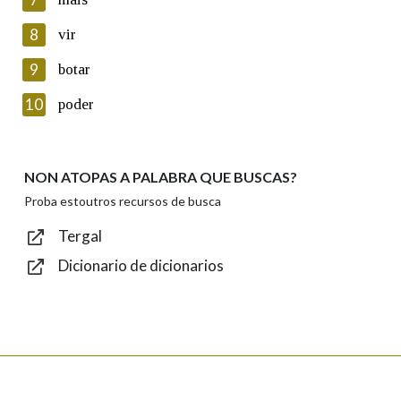
seus datos poñéndose en contacto connosco.
8
vir
Lin e acepto as condicións da política de
privacidade
9
botar
Introduce o código que aparece na imaxe:
10
poder
NON ATOPAS A PALABRA QUE BUSCAS?
Texto de verificación
Proba estoutros recursos de busca
Tergal
Dicionario de dicionarios
Enviar