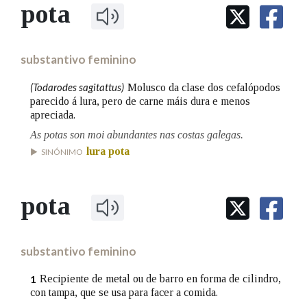
IDENTIDADE CORPORATIVA
pota
Facebook
Twitter
Youtube
Instagram
Bluesky
BUSCAR NOS LEMAS
FIGURAS HOMENAXEADAS
MARCIAL DEL ADALID
HISTORIA
Comeza por
CASA-MUSEO EMILIA PARDO
substantivo feminino
BAZÁN
60 ANOS DLG
PRIMAVERA DAS LETRAS
(Todarodes sagitattus)
Molusco da clase dos cefalópodos
Remata por
parecido á lura, pero de carne máis dura e menos
PORTAL DAS PALABRAS
apreciada.
As potas son moi abundantes nas costas galegas.
Contén
lura pota
SINÓNIMO
pota
BUSCAR NO CONTIDO
Nas definicións
substantivo feminino
Recipiente de metal ou de barro en forma de cilindro,
1
con tampa, que se usa para facer a comida.
Nos exemplos