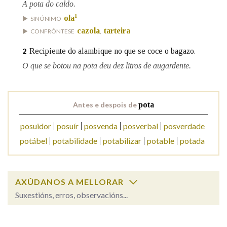
A pota do caldo.
1
ola
SINÓNIMO
Na fraseoloxía
cazola
tarteira
CONFRÓNTESE
,
Recipiente do alambique no que se coce o bagazo.
2
O que se botou na pota deu dez litros de augardente.
OUTRAS OPCIÓNS DE BUSCA
Marcas gramaticais
Antes e despois de
pota
posuidor
posuír
posvenda
posverbal
posverdade
Pertence a
potábel
potabilidade
potabilizar
potable
potada
LIMPAR
BUSCA
AXÚDANOS A MELLORAR
Suxestións, erros, observacións...
Cal é a palabra?