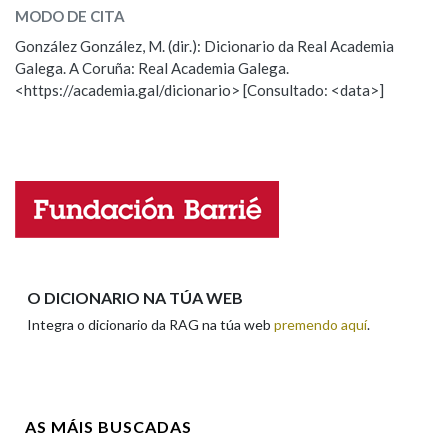
pota
(molusco)
MODO DE CITA
González González, M. (dir.): Dicionario da Real Academia
pota
(recipiente)
Galega. A Coruña: Real Academia Galega.
<https://academia.gal/dicionario> [Consultado: <data>]
ESCOLLE UNHA OPCIÓN:
Observación
Hai un erro na palabra
Propoño mellorar a definición
Actualización
Falta unha voz
Nome
O DICIONARIO NA TÚA WEB
Integra o dicionario da RAG na túa web
premendo aquí
.
Apelidos
AS MÁIS BUSCADAS