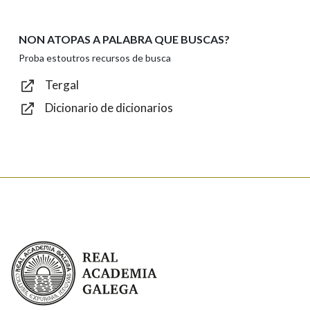
privacidade
Introduce o código que aparece na imaxe:
NON ATOPAS A PALABRA QUE BUSCAS?
Proba estoutros recursos de busca
Tergal
Dicionario de dicionarios
Texto de verificación
Enviar
Real Academia Galega