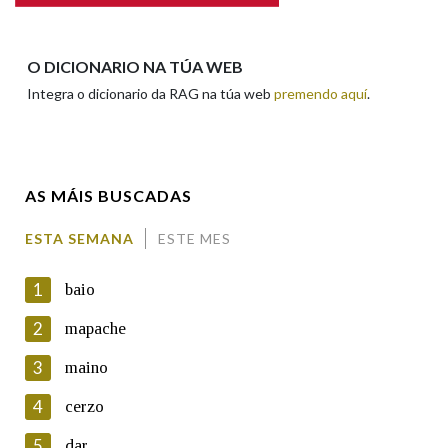
Apelidos
O DICIONARIO NA TÚA WEB
Integra o dicionario da RAG na túa web
premendo aquí
.
Enderezo electrónico
AS MÁIS BUSCADAS
Comentario
ESTA SEMANA
ESTE MES
1
baio
2
mapache
3
maino
En cumprimento da normativa vixente en materia de
Protección de Datos de Carácter Persoal, a Real Academia
4
cerzo
Galega informa a aqueles usuarios que faciliten o seu correo
electrónico, así como calquera outra información de carácter
5
dar