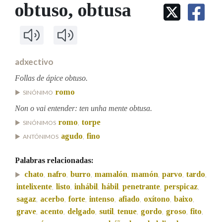
IDENTIDADE CORPORATIVA
obtuso
, obtusa
Facebook
Twitter
Youtube
Instagram
Bluesky
BUSCAR NOS LEMAS
FIGURAS HOMENAXEADAS
MARCIAL DEL ADALID
HISTORIA
Comeza por
CASA-MUSEO EMILIA PARDO
BAZÁN
60 ANOS DLG
PRIMAVERA DAS LETRAS
adxectivo
Remata por
PORTAL DAS PALABRAS
Follas de ápice obtuso.
romo
SINÓNIMO
Contén
Non o vai entender: ten unha mente obtusa.
romo
torpe
SINÓNIMOS
,
agudo
fino
ANTÓNIMOS
,
BUSCAR NO CONTIDO
Palabras relacionadas:
Nas definicións
chato
nafro
burro
mamalón
mamón
parvo
tardo
,
,
,
,
,
,
,
intelixente
listo
inhábil
hábil
penetrante
perspicaz
,
,
,
,
,
,
sagaz
acerbo
forte
intenso
afiado
oxítono
baixo
,
,
,
,
,
,
,
Nos exemplos
grave
acento
delgado
sutil
tenue
gordo
groso
fito
,
,
,
,
,
,
,
,