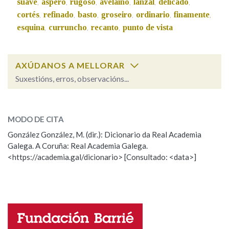
suave
áspero
rugoso
avelaíño
lanzal
delicado
,
,
,
,
,
,
cortés
refinado
basto
groseiro
ordinario
finamente
,
,
,
,
,
,
esquina
curruncho
recanto
punto de vista
Na fraseoloxía
,
,
,
AXÚDANOS A MELLORAR
OUTRAS OPCIÓNS DE BUSCA
Suxestións, erros, observacións...
Marcas gramaticais
obtuso
SOBRE A PALABRA:
MODO DE CITA
ESCOLLE UNHA OPCIÓN:
González González, M. (dir.): Dicionario da Real Academia
Pertence a
Galega. A Coruña: Real Academia Galega.
Observación
Hai un erro na palabra
<https://academia.gal/dicionario> [Consultado: <data>]
Propoño mellorar a definición
Actualización
LIMPAR
BUSCA
Falta unha voz
Nome