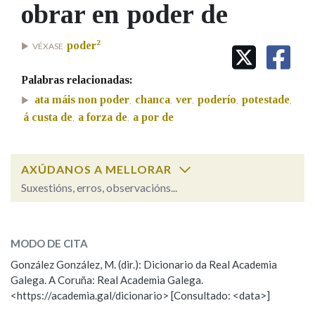
IDENTIDADE CORPORATIVA
obrar en poder de
Facebook
Twitter
Youtube
Instagram
Bluesky
BUSCAR NOS LEMAS
FIGURAS HOMENAXEADAS
MARCIAL DEL ADALID
HISTORIA
2
Comeza por
poder
VÉXASE
CASA-MUSEO EMILIA PARDO
BAZÁN
60 ANOS DLG
Palabras relacionadas:
PRIMAVERA DAS LETRAS
Remata por
ata máis non poder
chanca
ver
poderío
potestade
,
,
,
,
,
PORTAL DAS PALABRAS
á custa de
a forza de
a por de
,
,
Contén
AXÚDANOS A MELLORAR
Suxestións, erros, observacións...
obrar en poder de
BUSCAR NO CONTIDO
SOBRE A PALABRA:
MODO DE CITA
Nas definicións
ESCOLLE UNHA OPCIÓN:
González González, M. (dir.): Dicionario da Real Academia
Galega. A Coruña: Real Academia Galega.
Observación
Hai un erro na palabra
<https://academia.gal/dicionario> [Consultado: <data>]
Nos exemplos
Propoño mellorar a definición
Actualización