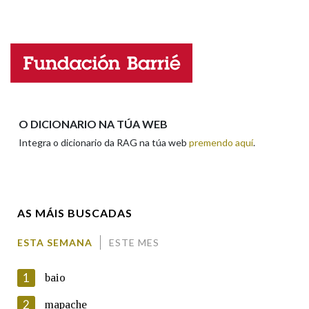
Falta unha voz
Na fraseoloxía
Nome
OUTRAS OPCIÓNS DE BUSCA
Apelidos
O DICIONARIO NA TÚA WEB
Marcas gramaticais
Integra o dicionario da RAG na túa web
premendo aquí
.
Enderezo electrónico
Pertence a
AS MÁIS BUSCADAS
Comentario
LIMPAR
BUSCA
ESTA SEMANA
ESTE MES
1
baio
2
mapache