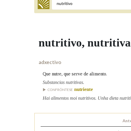
Termo a buscar
nutritivo
, nutritiva
BUSCAR NOS LEMAS
Comeza por
adxectivo
Que nutre, que serve de alimento.
Remata por
Substancias nutritivas.
nutriente
CONFRÓNTESE
Hai alimentos moi nutritivos. Unha dieta nutriti
Contén
Ante
OUTRAS OPCIÓNS DE BUSCA