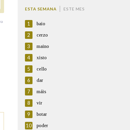
ESTA SEMANA
ESTE MES
va
1
baio
2
cerzo
3
maino
4
xisto
5
cello
6
dar
7
máis
8
vir
9
botar
10
poder