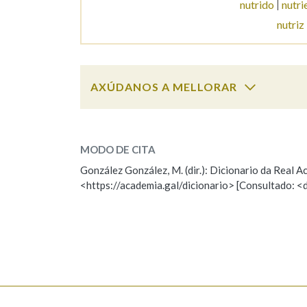
nutrido
nutri
nutriz
Marcas gramaticais
AXÚDANOS A MELLORAR
nutritivo
SOBRE A PALABRA:
MODO DE CITA
ESCOLLE UNHA OPCIÓN:
González González, M. (dir.): Dicionario da Real
<https://academia.gal/dicionario> [Consultado: <
Observación
Hai un erro na palabra
Falta unha voz
Nome
Apelido