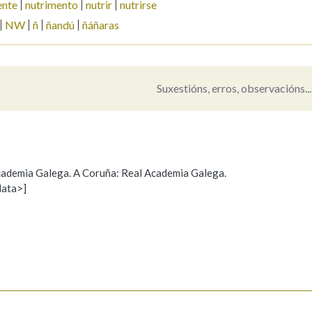
ente
nutrimento
nutrir
nutrirse
NW
ñ
ñandú
ñáñaras
Pertence a
Suxestións, erros, observacións...
AXUDA NA BUSCA
LIMPAR
BUSCA
 Academia Galega. A Coruña: Real Academia Galega.
data>]
Propoño mellorar a definición
Actualización
s