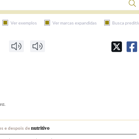
Ver exemplos
Ver marcas expandidas
Busca prediti
BUSCAR NO CONTIDO
Nas definicións
Nos exemplos
va.
Na fraseoloxía
s e despois de
nutritivo