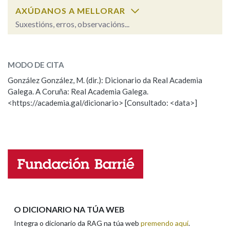
AXÚDANOS A MELLORAR
Suxestións, erros, observacións...
Na fraseoloxía
monstruoso
SOBRE A PALABRA:
MODO DE CITA
ESCOLLE UNHA OPCIÓN:
OUTRAS OPCIÓNS DE BUSCA
González González, M. (dir.): Dicionario da Real Academia
Galega. A Coruña: Real Academia Galega.
Observación
Hai un erro na palabra
Marcas gramaticais
<https://academia.gal/dicionario> [Consultado: <data>]
Propoño mellorar a definición
Actualización
Falta unha voz
Pertence a
Nome
LIMPAR
BUSCA
Apelidos
O DICIONARIO NA TÚA WEB
Integra o dicionario da RAG na túa web
premendo aquí
.