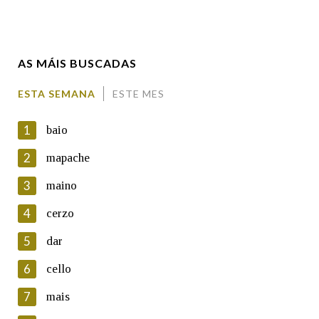
Enderezo electrónico
AS MÁIS BUSCADAS
Comentario
ESTA SEMANA
ESTE MES
1
baio
2
mapache
3
maino
En cumprimento da normativa vixente en materia de
Protección de Datos de Carácter Persoal, a Real Academia
4
cerzo
Galega informa a aqueles usuarios que faciliten o seu correo
electrónico, así como calquera outra información de carácter
5
dar
persoal, que estes datos serán obxecto de tratamento
automatizado de carácter confidencial e incorporados aos seus
6
cello
ficheiros informáticos. Así mesmo, os usuarios poderán exercer o
seu dereito de acceso, rectificación, oposición e cancelación dos
7
mais
seus datos poñéndose en contacto connosco.