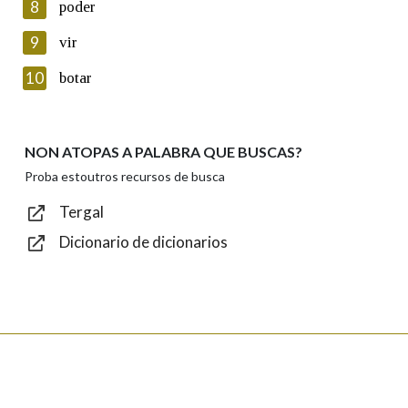
8
poder
Lin e acepto as condicións da política de
privacidade
9
vir
Introduce o código que aparece na imaxe:
10
botar
NON ATOPAS A PALABRA QUE BUSCAS?
Texto de verificación
Proba estoutros recursos de busca
Tergal
Dicionario de dicionarios
Enviar