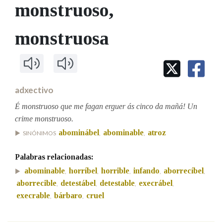
IDENTIDADE CORPORATIVA
monstruoso
,
Facebook
Twitter
Youtube
Instagram
Bluesky
BUSCAR NOS LEMAS
FIGURAS HOMENAXEADAS
MARCIAL DEL ADALID
HISTORIA
Comeza por
monstruosa
CASA-MUSEO EMILIA PARDO
BAZÁN
60 ANOS DLG
PRIMAVERA DAS LETRAS
Remata por
PORTAL DAS PALABRAS
adxectivo
É monstruoso que me fagan erguer ás cinco da mañá! Un
Contén
crime monstruoso.
abominábel
abominable
atroz
SINÓNIMOS
,
,
BUSCAR NO CONTIDO
Palabras relacionadas:
abominable
horríbel
horrible
infando
aborrecíbel
,
,
,
,
,
Nas definicións
aborrecible
detestábel
detestable
execrábel
,
,
,
,
execrable
bárbaro
cruel
,
,
Nos exemplos