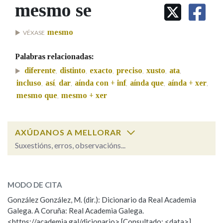
IDENTIDADE CORPORATIVA
mesmo se
Facebook
Twitter
Youtube
Instagram
Bluesky
BUSCAR NOS LEMAS
FIGURAS HOMENAXEADAS
MARCIAL DEL ADALID
HISTORIA
Comeza por
mesmo
VÉXASE
CASA-MUSEO EMILIA PARDO
BAZÁN
60 ANOS DLG
Palabras relacionadas:
PRIMAVERA DAS LETRAS
Remata por
diferente
distinto
exacto
preciso
xusto
ata
,
,
,
,
,
,
PORTAL DAS PALABRAS
incluso
así
dar
aínda con + inf
aínda que
aínda + xer
,
,
,
,
,
,
mesmo que
mesmo + xer
,
Contén
AXÚDANOS A MELLORAR
Suxestións, erros, observacións...
BUSCAR NO CONTIDO
mesmo se
SOBRE A PALABRA:
Nas definicións
MODO DE CITA
ESCOLLE UNHA OPCIÓN:
González González, M. (dir.): Dicionario da Real Academia
Galega. A Coruña: Real Academia Galega.
Observación
Hai un erro na palabra
Nos exemplos
<https://academia.gal/dicionario> [Consultado: <data>]