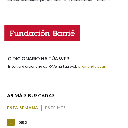
Propoño mellorar a definición
Actualización
Falta unha voz
Na fraseoloxía
Nome
OUTRAS OPCIÓNS DE BUSCA
Marcas gramaticais
Apelidos
O DICIONARIO NA TÚA WEB
Integra o dicionario da RAG na túa web
premendo aquí
.
Pertence a
Enderezo electrónico
AS MÁIS BUSCADAS
LIMPAR
BUSCA
Comentario
ESTA SEMANA
ESTE MES
1
baio