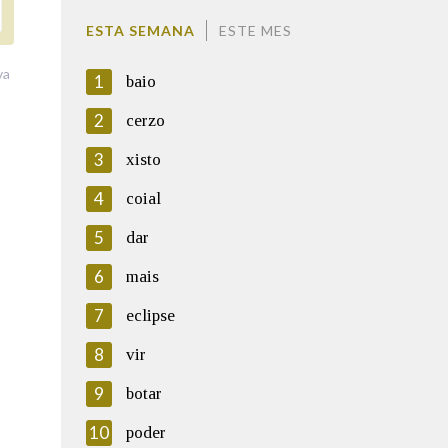
ESTA SEMANA
ESTE MES
va
1
baio
2
cerzo
3
xisto
4
coial
5
dar
6
mais
7
eclipse
8
vir
9
botar
10
poder