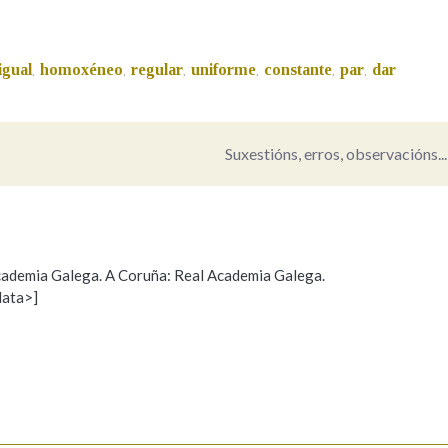
Pertence a
igual
homoxéneo
regular
uniforme
constante
par
dar
,
,
,
,
,
,
AXUDA NA BUSCA
LIMPAR
BUSCA
Suxestións, erros, observacións...
 Academia Galega. A Coruña: Real Academia Galega.
data>]
Propoño mellorar a definición
Actualización
s