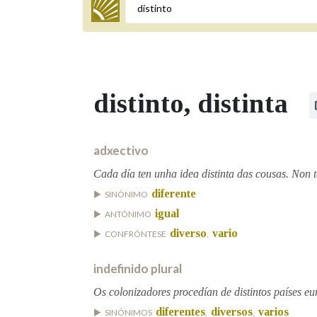
Termo a buscar
distinto
, distinta
BUSCAR NOS LEMAS
Comeza por
adxectivo
Cada día ten unha idea distinta das cousas. Non t
diferente
SINÓNIMO
Remata por
igual
ANTÓNIMO
diverso
vario
CONFRÓNTESE
,
Contén
indefinido plural
Os colonizadores procedían de distintos países eu
diferentes
diversos
varios
OUTRAS OPCIÓNS DE BUSCA
SINÓNIMOS
,
,