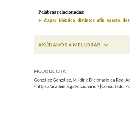
Marcas gramaticais
Palabras relacionadas:
dispar
idéntico
distintos
afín
exacto
des
,
,
,
,
,
AXÚDANOS A MELLORAR
distinto
SOBRE A PALABRA:
MODO DE CITA
ESCOLLE UNHA OPCIÓN:
González González, M. (dir.): Dicionario da Real
<https://academia.gal/dicionario> [Consultado: <
Observación
Hai un erro na palabra
Falta unha voz
Nome
Apelido