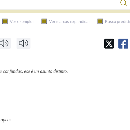
Ver exemplos
Ver marcas expandidas
Busca prediti
BUSCAR NO CONTIDO
Nas definicións
e confundas, ese é un asunto distinto.
Nos exemplos
Na fraseoloxía
ropeos.