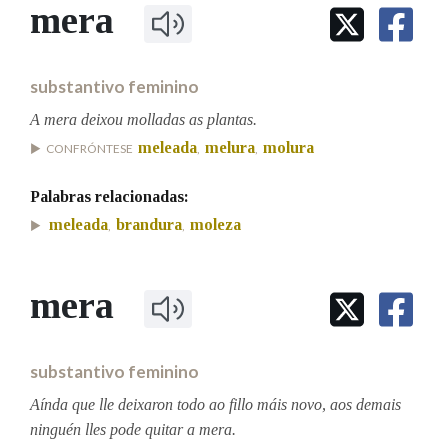
IDENTIDADE CORPORATIVA
mera
Facebook
Twitter
Youtube
Instagram
Bluesky
BUSCAR NOS LEMAS
FIGURAS HOMENAXEADAS
MARCIAL DEL ADALID
HISTORIA
Comeza por
CASA-MUSEO EMILIA PARDO
substantivo feminino
BAZÁN
60 ANOS DLG
PRIMAVERA DAS LETRAS
A mera deixou molladas as plantas.
Remata por
meleada
melura
molura
PORTAL DAS PALABRAS
CONFRÓNTESE
,
,
Palabras relacionadas:
Contén
meleada
brandura
moleza
,
,
mera
BUSCAR NO CONTIDO
Nas definicións
substantivo feminino
Aínda que lle deixaron todo ao fillo máis novo, aos demais
Nos exemplos
ninguén lles pode quitar a mera.