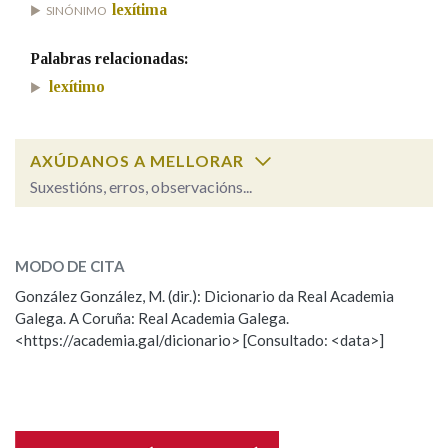
lexítima
SINÓNIMO
Na fraseoloxía
Palabras relacionadas:
lexítimo
OUTRAS OPCIÓNS DE BUSCA
AXÚDANOS A MELLORAR
Suxestións, erros, observacións...
Marcas gramaticais
Cal é a palabra?
mera
Pertence a
(néboa ou enfermidade)
MODO DE CITA
González González, M. (dir.): Dicionario da Real Academia
mera
(dereito)
Galega. A Coruña: Real Academia Galega.
<https://academia.gal/dicionario> [Consultado: <data>]
LIMPAR
BUSCA
ESCOLLE UNHA OPCIÓN:
Observación
Hai un erro na palabra
Propoño mellorar a definición
Actualización