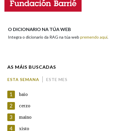
Falta unha voz
Nome
O DICIONARIO NA TÚA WEB
Integra o dicionario da RAG na túa web
premendo aquí
.
Apelidos
AS MÁIS BUSCADAS
Enderezo electrónico
ESTA SEMANA
ESTE MES
1
baio
Comentario
2
cerzo
3
maino
4
xisto