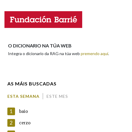
Na fraseoloxía
Nome
Apelidos
OUTRAS OPCIÓNS DE BUSCA
O DICIONARIO NA TÚA WEB
Integra o dicionario da RAG na túa web
premendo aquí
.
Marcas gramaticais
Enderezo electrónico
Pertence a
AS MÁIS BUSCADAS
Comentario
ESTA SEMANA
ESTE MES
LIMPAR
BUSCA
1
baio
2
cerzo