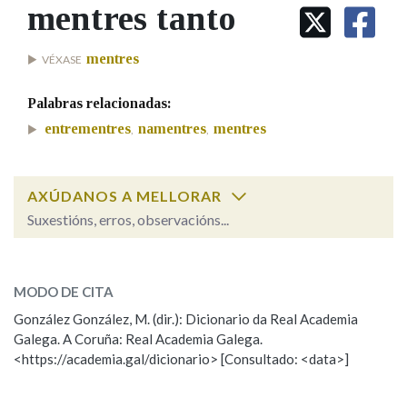
IDENTIDADE CORPORATIVA
mentres tanto
Facebook
Twitter
Youtube
Instagram
Bluesky
BUSCAR NOS LEMAS
FIGURAS HOMENAXEADAS
MARCIAL DEL ADALID
HISTORIA
Comeza por
mentres
VÉXASE
CASA-MUSEO EMILIA PARDO
BAZÁN
60 ANOS DLG
Palabras relacionadas:
PRIMAVERA DAS LETRAS
Remata por
entrementres
namentres
mentres
,
,
PORTAL DAS PALABRAS
AXÚDANOS A MELLORAR
Contén
Suxestións, erros, observacións...
mentres tanto
SOBRE A PALABRA:
BUSCAR NO CONTIDO
MODO DE CITA
ESCOLLE UNHA OPCIÓN:
Nas definicións
González González, M. (dir.): Dicionario da Real Academia
Galega. A Coruña: Real Academia Galega.
Observación
Hai un erro na palabra
<https://academia.gal/dicionario> [Consultado: <data>]
Propoño mellorar a definición
Actualización
Nos exemplos
Falta unha voz