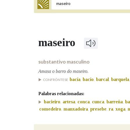
Termo a buscar
maseiro
BUSCAR NOS LEMAS
Comeza por
substantivo masculino
Amasa o barro do maseiro.
bacía
bacío
barcal
barquela
CONFRÓNTESE
,
,
,
Remata por
Palabras relacionadas:
bacieiro
artesa
conca
cunca
barreña
ba
,
,
,
,
,
Contén
comedeiro
manxadoira
presebe
ra
xoga
,
,
,
,
,
OUTRAS OPCIÓNS DE BUSCA