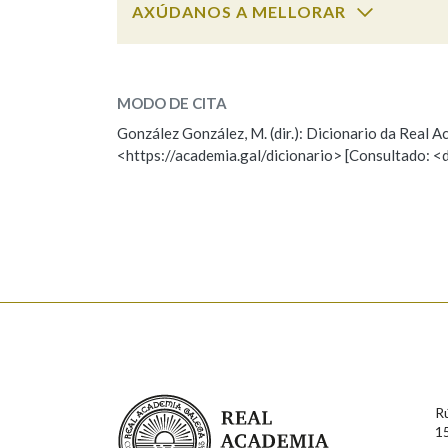
AXÚDANOS A MELLORAR
Marcas gramaticais
maseiro
SOBRE A PALABRA:
MODO DE CITA
ESCOLLE UNHA OPCIÓN:
González González, M. (dir.): Dicionario da Real
<https://academia.gal/dicionario> [Consultado: <
Observación
Hai un erro na palabra
Falta unha voz
Nome
Apelido
Enderezo electrónico
Real Academia Galega
R
Comentario
1