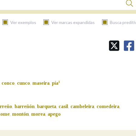
Ver exemplos
Ver marcas expandidas
Busca prediti
BUSCAR NO CONTIDO
Nas definicións
1
conco
cunco
maseira
pía
,
,
,
,
Nos exemplos
rreño
barreñón
barqueta
casil
cambeleira
comedeira
,
,
,
,
,
,
Na fraseoloxía
nome
montón
morea
apego
,
,
,