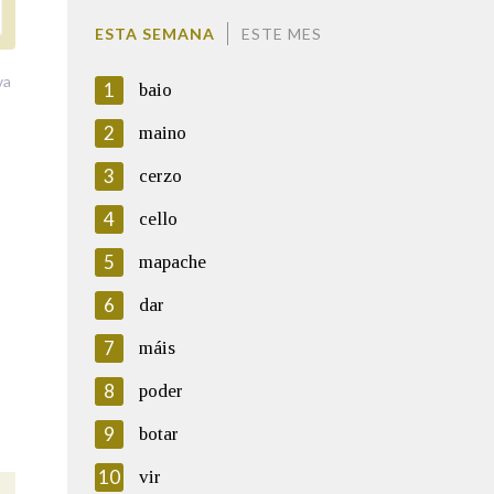
ESTA SEMANA
ESTE MES
va
1
baio
2
maino
3
cerzo
4
cello
5
mapache
6
dar
7
máis
8
poder
9
botar
10
vir