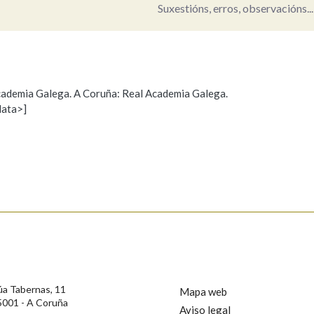
Suxestións, erros, observacións...
Pertence a
 Academia Galega. A Coruña: Real Academia Galega.
AXUDA NA BUSCA
LIMPAR
BUSCA
data>]
Propoño mellorar a definición
Actualización
s
úa Tabernas, 11
Mapa web
5001 - A Coruña
Aviso legal