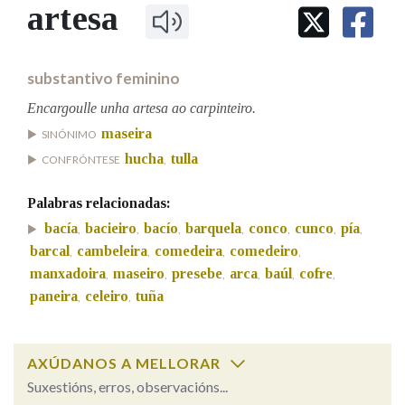
IDENTIDADE CORPORATIVA
artesa
Facebook
Twitter
Youtube
Instagram
Bluesky
BUSCAR NOS LEMAS
FIGURAS HOMENAXEADAS
MARCIAL DEL ADALID
HISTORIA
Comeza por
CASA-MUSEO EMILIA PARDO
substantivo feminino
BAZÁN
60 ANOS DLG
PRIMAVERA DAS LETRAS
Encargoulle unha artesa ao carpinteiro.
Remata por
maseira
PORTAL DAS PALABRAS
SINÓNIMO
hucha
tulla
CONFRÓNTESE
,
Contén
Palabras relacionadas:
bacía
bacieiro
bacío
barquela
conco
cunco
pía
,
,
,
,
,
,
,
barcal
cambeleira
comedeira
comedeiro
,
,
,
,
manxadoira
maseiro
presebe
arca
baúl
cofre
,
,
,
,
,
,
BUSCAR NO CONTIDO
paneira
celeiro
tuña
,
,
Nas definicións
AXÚDANOS A MELLORAR
Nos exemplos
Suxestións, erros, observacións...