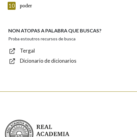
Introduce o código que aparece na imaxe:
10
poder
NON ATOPAS A PALABRA QUE BUSCAS?
Texto de verificación
Proba estoutros recursos de busca
Tergal
Dicionario de dicionarios
Enviar
Real Academia Galega