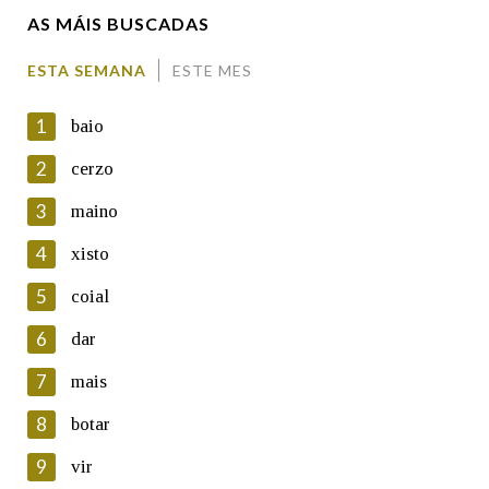
AS MÁIS BUSCADAS
Comentario
ESTA SEMANA
ESTE MES
1
baio
2
cerzo
3
maino
En cumprimento da normativa vixente en materia de
Protección de Datos de Carácter Persoal, a Real Academia
4
xisto
Galega informa a aqueles usuarios que faciliten o seu correo
electrónico, así como calquera outra información de carácter
5
coial
persoal, que estes datos serán obxecto de tratamento
automatizado de carácter confidencial e incorporados aos seus
6
dar
ficheiros informáticos. Así mesmo, os usuarios poderán exercer o
seu dereito de acceso, rectificación, oposición e cancelación dos
7
mais
seus datos poñéndose en contacto connosco.
8
botar
Lin e acepto as condicións da política de
privacidade
9
vir