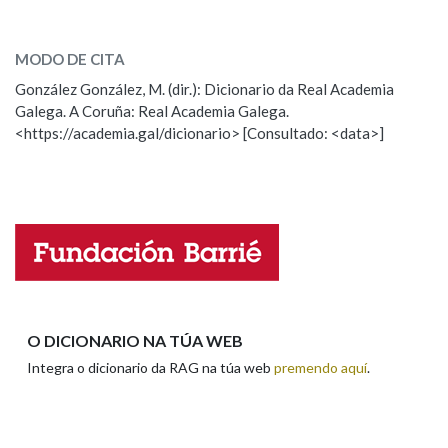
artesa
SOBRE A PALABRA:
Na fraseoloxía
MODO DE CITA
ESCOLLE UNHA OPCIÓN:
González González, M. (dir.): Dicionario da Real Academia
Galega. A Coruña: Real Academia Galega.
Observación
Hai un erro na palabra
<https://academia.gal/dicionario> [Consultado: <data>]
OUTRAS OPCIÓNS DE BUSCA
Propoño mellorar a definición
Actualización
Falta unha voz
Marcas gramaticais
Nome
Pertence a
Apelidos
O DICIONARIO NA TÚA WEB
LIMPAR
BUSCA
Integra o dicionario da RAG na túa web
premendo aquí
.
Enderezo electrónico