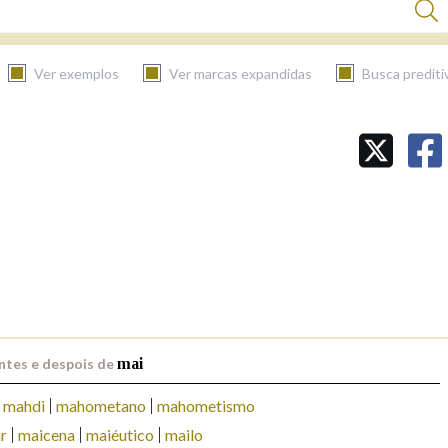
Ver exemplos
Ver marcas expandidas
Busca prediti
BUSCAR NO CONTIDO
Nas definicións
Nos exemplos
Na fraseoloxía
ntes e despois de
mai
mahdi
mahometano
mahometismo
r
maicena
maiéutico
mailo