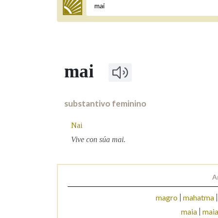
Termo a buscar
mai
BUSCAR NOS LEMAS
Comeza por
substantivo feminino
Nai
Remata por
Vive con súa mai.
Contén
A
magro
mahatma
maia
maia
OUTRAS OPCIÓNS DE BUSCA