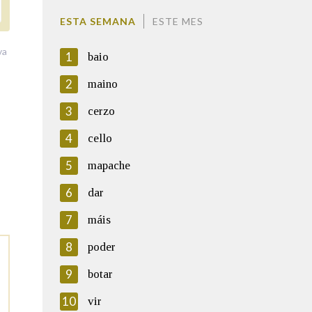
ESTA SEMANA
ESTE MES
va
1
baio
2
maino
3
cerzo
4
cello
5
mapache
6
dar
7
máis
8
poder
9
botar
10
vir