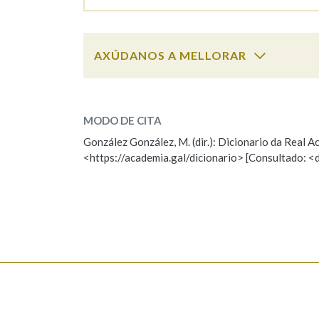
Marcas gramaticais
AXÚDANOS A MELLORAR
mai
SOBRE A PALABRA:
MODO DE CITA
ESCOLLE UNHA OPCIÓN:
González González, M. (dir.): Dicionario da Real
<https://academia.gal/dicionario> [Consultado: <
Observación
Hai un erro na palabra
Falta unha voz
Nome
Apelido
Enderezo electrónico