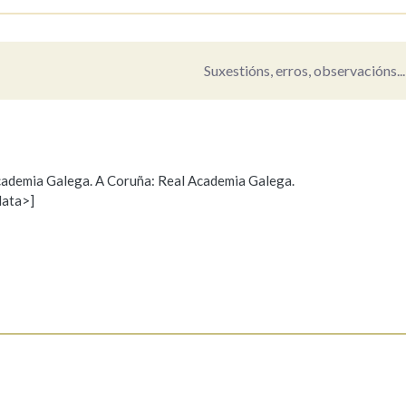
Pertence a
Suxestións, erros, observacións...
AXUDA NA BUSCA
LIMPAR
BUSCA
 Academia Galega. A Coruña: Real Academia Galega.
data>]
Propoño mellorar a definición
Actualización
s