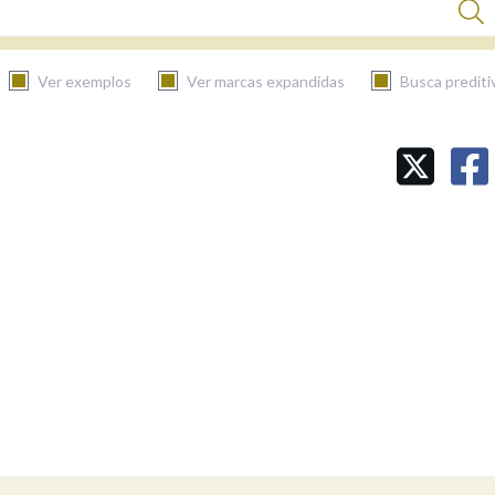
Ver exemplos
Ver marcas expandidas
Busca prediti
BUSCAR NO CONTIDO
Nas definicións
Nos exemplos
Na fraseoloxía