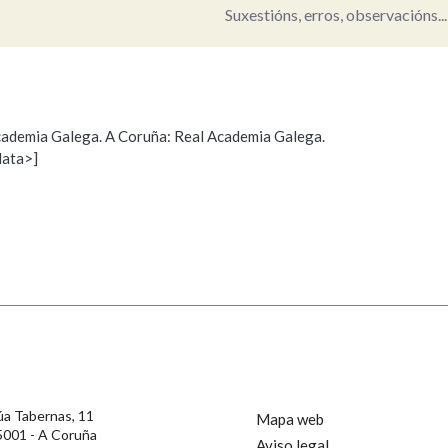
Suxestións, erros, observacións...
Pertence a
 Academia Galega. A Coruña: Real Academia Galega.
AXUDA NA BUSCA
LIMPAR
BUSCA
data>]
Propoño mellorar a definición
Actualización
s
úa Tabernas, 11
Mapa web
5001 - A Coruña
Aviso legal