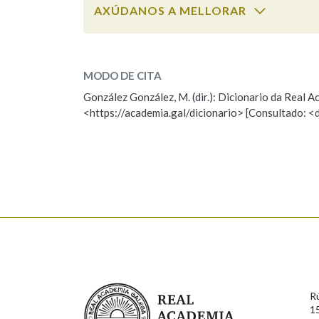
AXÚDANOS A MELLORAR
Marcas gramaticais
macelar
SOBRE A PALABRA:
MODO DE CITA
ESCOLLE UNHA OPCIÓN:
González González, M. (dir.): Dicionario da Real
<https://academia.gal/dicionario> [Consultado: <
Observación
Hai un erro na palabra
Falta unha voz
Nome
Apelido
Enderezo electrónico
Real Academia Galega
R
Comentario
1