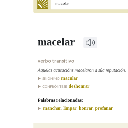
Termo a buscar
macelar
BUSCAR NOS LEMAS
Comeza por
verbo transitivo
Aquelas acusacións macelaron a súa reputación.
macular
SINÓNIMO
Remata por
deshonrar
CONFRÓNTESE
Palabras relacionadas:
Contén
manchar
limpar
honrar
profanar
,
,
,
OUTRAS OPCIÓNS DE BUSCA