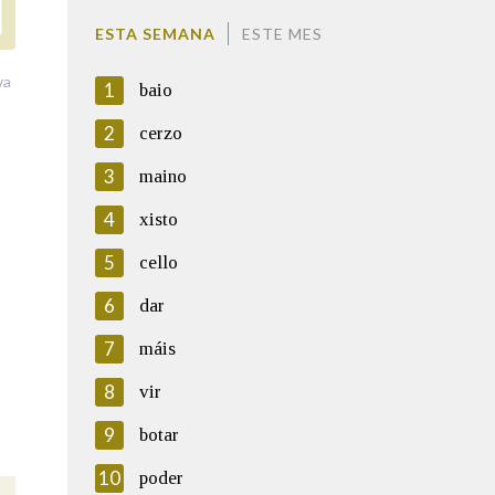
ESTA SEMANA
ESTE MES
va
1
baio
2
cerzo
3
maino
4
xisto
5
cello
6
dar
7
máis
8
vir
9
botar
10
poder