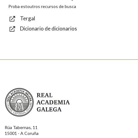
Texto de verificación
Proba estoutros recursos de busca
Tergal
Dicionario de dicionarios
Enviar
Real Academia Galega
Rúa Tabernas, 11
15001 - A Coruña