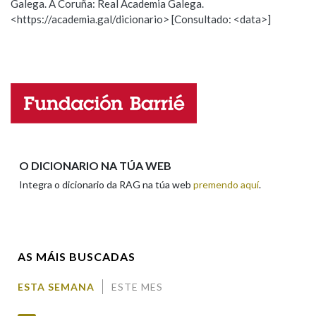
Galega. A Coruña: Real Academia Galega.
Observación
Hai un erro na palabra
<https://academia.gal/dicionario> [Consultado: <data>]
Propoño mellorar a definición
Actualización
Na fraseoloxía
Falta unha voz
Nome
OUTRAS OPCIÓNS DE BUSCA
Marcas gramaticais
Apelidos
O DICIONARIO NA TÚA WEB
Integra o dicionario da RAG na túa web
premendo aquí
.
Pertence a
Enderezo electrónico
LIMPAR
BUSCA
AS MÁIS BUSCADAS
Comentario
ESTA SEMANA
ESTE MES