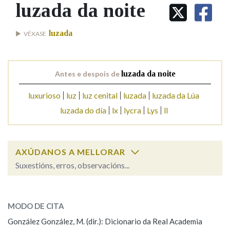
IDENTIDADE CORPORATIVA
luzada da noite
Facebook
Twitter
Youtube
Instagram
Bluesky
BUSCAR NOS LEMAS
FIGURAS HOMENAXEADAS
MARCIAL DEL ADALID
HISTORIA
Comeza por
luzada
VÉXASE
CASA-MUSEO EMILIA PARDO
BAZÁN
60 ANOS DLG
PRIMAVERA DAS LETRAS
Remata por
Antes e despois de
luzada da noite
PORTAL DAS PALABRAS
luxurioso
luz
luz cenital
luzada
luzada da Lúa
luzada do día
lx
lycra
Lys
ll
Contén
AXÚDANOS A MELLORAR
BUSCAR NO CONTIDO
Suxestións, erros, observacións...
Nas definicións
luzada da noite
SOBRE A PALABRA:
MODO DE CITA
ESCOLLE UNHA OPCIÓN:
Nos exemplos
González González, M. (dir.): Dicionario da Real Academia