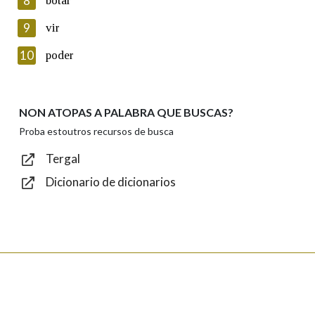
8
botar
Lin e acepto as condicións da política de
privacidade
9
vir
Introduce o código que aparece na imaxe:
10
poder
NON ATOPAS A PALABRA QUE BUSCAS?
Texto de verificación
Proba estoutros recursos de busca
Tergal
Dicionario de dicionarios
Enviar