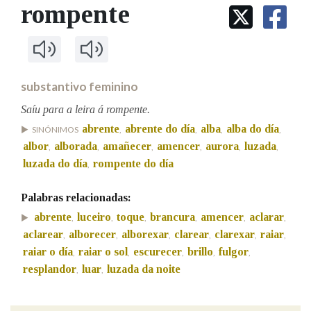
IDENTIDADE CORPORATIVA
rompente
Facebook
Twitter
Youtube
Instagram
Bluesky
BUSCAR NOS LEMAS
FIGURAS HOMENAXEADAS
MARCIAL DEL ADALID
HISTORIA
Comeza por
CASA-MUSEO EMILIA PARDO
BAZÁN
60 ANOS DLG
PRIMAVERA DAS LETRAS
substantivo feminino
Remata por
PORTAL DAS PALABRAS
Saíu para a leira á rompente.
abrente
abrente do día
alba
alba do día
SINÓNIMOS
,
,
,
,
albor
alborada
amañecer
amencer
aurora
luzada
,
,
,
,
,
,
Contén
luzada do día
rompente do día
,
Palabras relacionadas:
BUSCAR NO CONTIDO
abrente
luceiro
toque
brancura
amencer
aclarar
,
,
,
,
,
,
aclarear
alborecer
alborexar
clarear
clarexar
raiar
,
,
,
,
,
,
Nas definicións
raiar o día
raiar o sol
escurecer
brillo
fulgor
,
,
,
,
,
resplandor
luar
luzada da noite
,
,
Nos exemplos