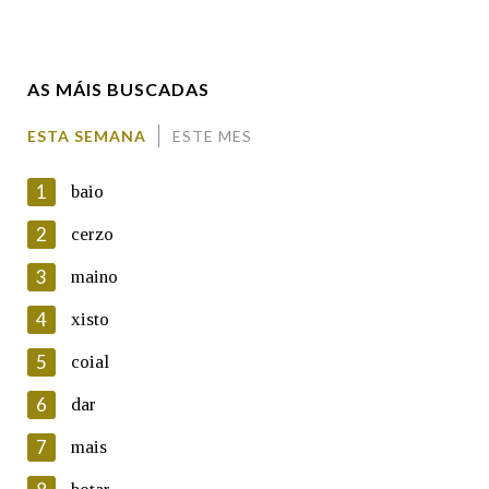
Enderezo electrónico
AS MÁIS BUSCADAS
Comentario
ESTA SEMANA
ESTE MES
1
baio
2
cerzo
3
maino
En cumprimento da normativa vixente en materia de
Protección de Datos de Carácter Persoal, a Real Academia
4
xisto
Galega informa a aqueles usuarios que faciliten o seu correo
electrónico, así como calquera outra información de carácter
5
coial
persoal, que estes datos serán obxecto de tratamento
automatizado de carácter confidencial e incorporados aos seus
6
dar
ficheiros informáticos. Así mesmo, os usuarios poderán exercer o
seu dereito de acceso, rectificación, oposición e cancelación dos
7
mais
seus datos poñéndose en contacto connosco.