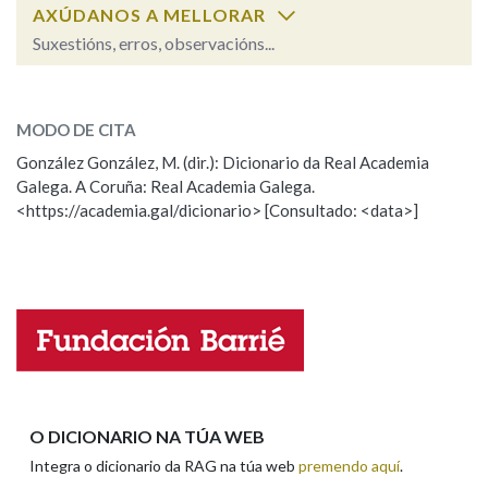
AXÚDANOS A MELLORAR
Suxestións, erros, observacións...
Na fraseoloxía
rompente
SOBRE A PALABRA:
MODO DE CITA
ESCOLLE UNHA OPCIÓN:
OUTRAS OPCIÓNS DE BUSCA
González González, M. (dir.): Dicionario da Real Academia
Galega. A Coruña: Real Academia Galega.
Observación
Hai un erro na palabra
Marcas gramaticais
<https://academia.gal/dicionario> [Consultado: <data>]
Propoño mellorar a definición
Actualización
Falta unha voz
Pertence a
Nome
LIMPAR
BUSCA
Apelidos
O DICIONARIO NA TÚA WEB
Integra o dicionario da RAG na túa web
premendo aquí
.