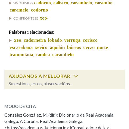
cadorno
calistro
carambelo
carambo
SINÓNIMOS
,
,
,
,
caramelo
codorno
,
Na fraseoloxía
xeo-
CONFRÓNTESE
Palabras relacionadas:
xeo
cadorneira
lobado
verruga
corisco
,
,
,
,
,
OUTRAS OPCIÓNS DE BUSCA
escarabana
xeeiro
aquilón
bóreas
cerzo
norte
,
,
,
,
,
,
Marcas gramaticais
tramontana
candea
carambelo
,
,
AXÚDANOS A MELLORAR
Pertence a
Suxestións, erros, observacións...
Cal é a palabra?
LIMPAR
BUSCA
lazo
(atadura, fita ou trampa)
MODO DE CITA
González González, M. (dir.): Dicionario da Real Academia
lazo
(xeo)
Galega. A Coruña: Real Academia Galega.
<https://academia.gal/dicionario> [Consultado: <data>]