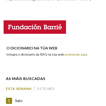
ESCOLLE UNHA OPCIÓN:
Observación
Hai un erro na palabra
Propoño mellorar a definición
Actualización
Falta unha voz
Nome
O DICIONARIO NA TÚA WEB
Integra o dicionario da RAG na túa web
premendo aquí
.
Apelidos
AS MÁIS BUSCADAS
Enderezo electrónico
ESTA SEMANA
ESTE MES
1
baio
Comentario