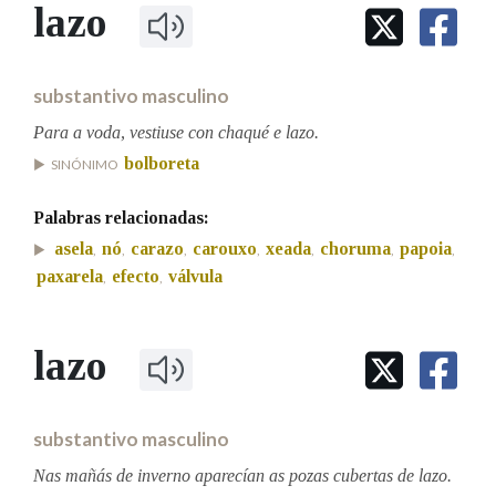
IDENTIDADE CORPORATIVA
lazo
Facebook
Twitter
Youtube
Instagram
Bluesky
BUSCAR NOS LEMAS
FIGURAS HOMENAXEADAS
MARCIAL DEL ADALID
HISTORIA
Comeza por
CASA-MUSEO EMILIA PARDO
substantivo masculino
BAZÁN
60 ANOS DLG
PRIMAVERA DAS LETRAS
Para a voda, vestiuse con chaqué e lazo.
Remata por
bolboreta
PORTAL DAS PALABRAS
SINÓNIMO
Palabras relacionadas:
Contén
asela
nó
carazo
carouxo
xeada
choruma
papoia
,
,
,
,
,
,
,
paxarela
efecto
válvula
,
,
BUSCAR NO CONTIDO
lazo
Nas definicións
substantivo masculino
Nos exemplos
Nas mañás de inverno aparecían as pozas cubertas de lazo.